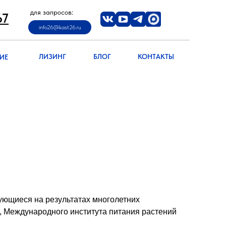
-67
для запросов:
info26@kast26.ru
67
info26@kast26.ru
info26@kast26.ru
НИЕ
ЛИЗИНГ
БЛОГ
КОНТАКТЫ
ЛИЗИНГ
БЛОГ
КОНТАКТЫ
ИЕ
ующиеся на результатах многолетних
, Международного института питания растений