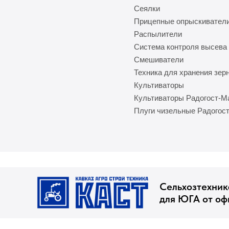
Сеялки
Прицепные опрыскивател
Распылители
Система контроля высева
Смешиватели
Техника для хранения зер
Культиваторы
Культиваторы Радогост-
Плуги чизельные Радогос
Сельхозтехник
для ЮГА от оф