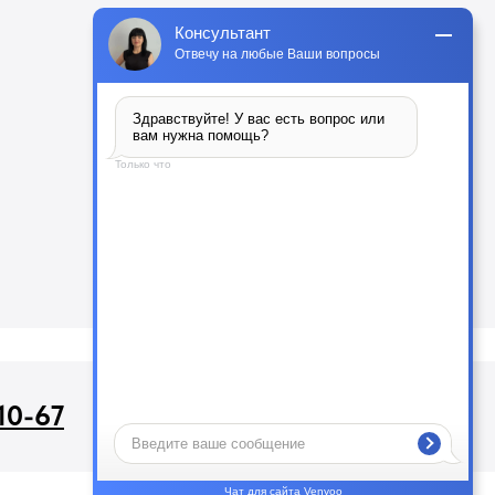
Консультант
Отвечу на любые Ваши вопросы
Здравствуйте! У вас есть вопрос или 
вам нужна помощь?
Только что
Подождите, вам пишут сообщение
для запросов:
10-67
info26@kast26.ru
Чат для сайта Venyoo