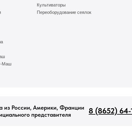
Культиваторы
и
Переоборудование сеялок
на
Маш
т-Маш
а из России, Америки, Франции
8 (8652) 64-
ициального представителя