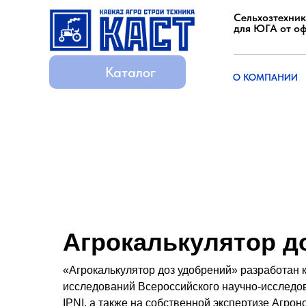
Сельхозтехник
для ЮГА от о
Каталог
Каталог
О КОМПАНИИ
О КОМПАНИИ
Агрокалькулятор д
«Агрокалькулятор доз удобрений» разработан 
исследований Всероссийского научно-исследов
IPNI, а также на собственной экспертизе Агр