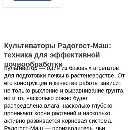
Назначение и область
применения
Культиваторы Радогост-Маш используются для:
предпосевной обработки почвы
сплошной обработки после вспашки
выравнивания поля
борьбы с сорняками
междурядной обработки
В зависимости от модели и комплектации,
можно выбрать почвообрабатывающий
культиватор с нужной шириной захвата и
глубиной хода рабочих органов. В линейке
представлены как навесные, так и прицепные
культиваторы, что позволяет подобрать
технику под тракторы разных классов тяги.