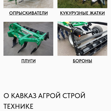
Дисковые бороны
Жатки
Подруливающие устройства
Почвообрабатывающая техника
Сеялки
Прицепные опрыскиватели
Распылители
Система контроля высева
Смешиватели
Техника для хранения зерна
Культиваторы
Культиваторы Радогост-Маш
Плуги чизельные Радогост-Маш
РЕМОНТ И ОБСЛУЖИВАНИЕ
Послеуборочная диагностика
Сервис