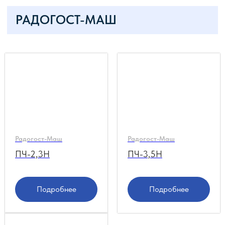
Радогост-Маш
Радогост-Маш
ПЧ-2,3Н
ПЧ-3,5Н
Подробнее
Подробнее
НУЖНА КОНСУЛЬТАЦИЯ
ПО
ВЫБОРУ
?