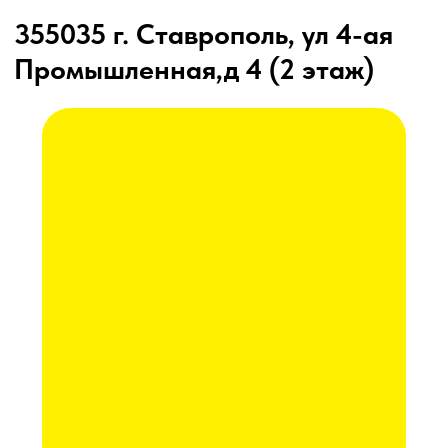
Сельхозтехника из России, Америки, Франции
для ЮГА от официального представителя
8 (8652) 64-10-67
для
Каталог
запросов:
info26@kast26.ru