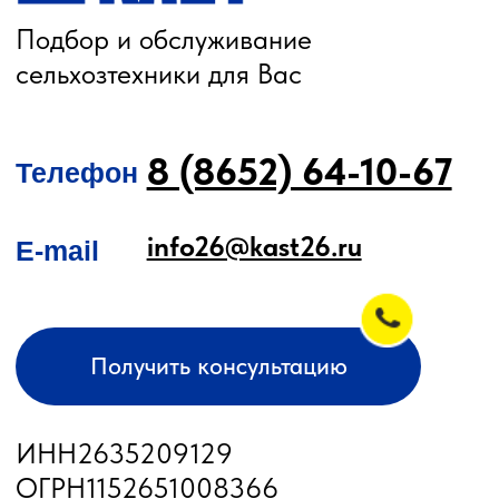
РЕМОНТ И ОБСЛУЖИВАНИЕ
Послеуборочная диагностика
Сервис
Гарантия
Опрыскиватели
Станции РТК
Насосы
Агронавигаторы
Оборудование норм вылива
Подруливающие устройства
Культиваторы
Переоборудование сеялок
КАК КУПИТЬ
БЛОГ
КОНТАКТЫ
Лизинг