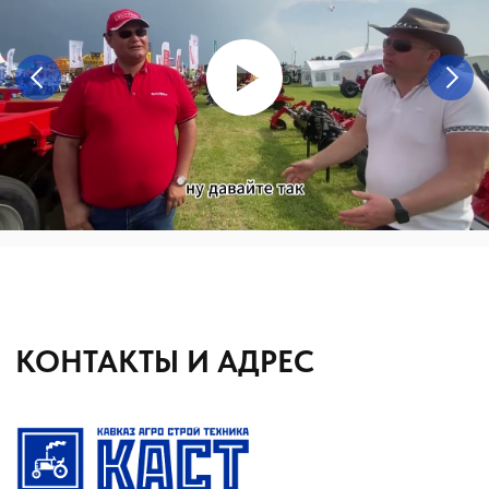
Агронавигаторы
Бортовые компьютеры
Бункеры-перегрузчики
Глубокорыхлители
Дисковые бороны
Жатки
Подруливающие устройства
Почвообрабатывающая техника
Сеялки
Прицепные опрыскиватели
Распылители
Система контроля высева
Смешиватели
Техника для хранения зерна
Культиваторы
Культиваторы Радогост-Маш
Плуги чизельные Радогост-Маш