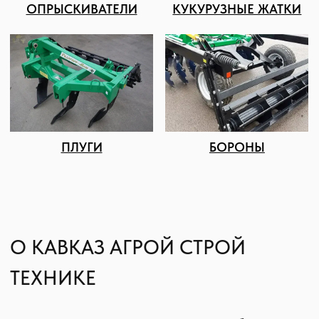
Подбор и обслуживание
сельхозтехники для Вас
8 (8652) 64-10-67
Телефон
info26@kast26.ru
E-mail
Получить консультацию
ИНН2635209129
ОГРН1152651008366
355035 г. Ставрополь, ул 4-ая
Промышленная,д 4 (2 этаж)