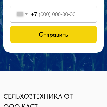
ОПРЫСКИВАТЕЛИ
КУКУРУЗНЫЕ ЖАТКИ
ПЛУГИ
БОРОНЫ
О КАВКАЗ АГРОЙ СТРОЙ
ТЕХНИКЕ
Компания КАСТ основана 21 декабря 2011
года Головневым Максимом Сергеевичем.
Занимается продажей
сельскохозяйственной техники
американских, российских и французских
производителей. ООО КАСТ начинала свой
путь с одного человека, а сейчас штат