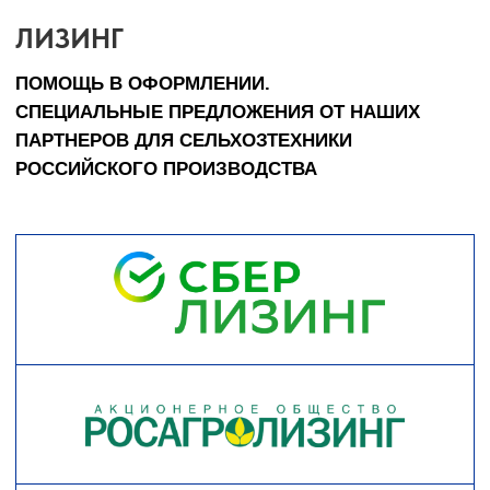
8 (8652) 64-10-67
Телефон
info26@kast26.ru
E-mail
Получить консультацию
ИНН2635209129
ОГРН1152651008366
355035 г. Ставрополь, ул 4-ая
Промышленная,д 4 (2 этаж)