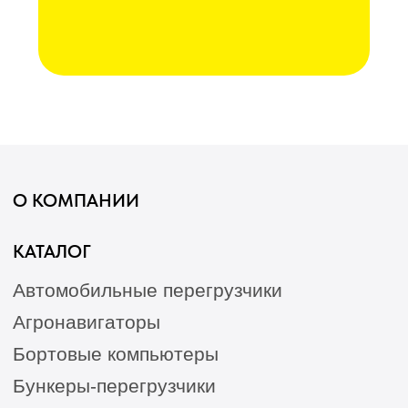
8 (8652) 64-10-67
для
запросов:
info26@kast26.ru