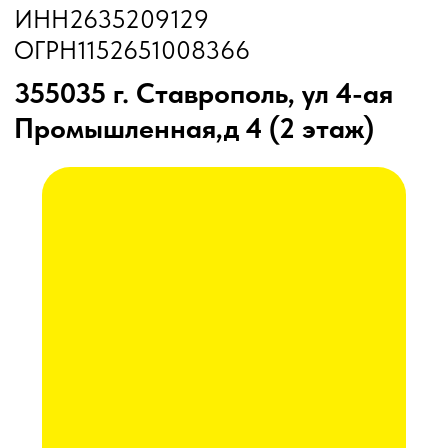
Станции РТК
Насосы
Агронавигаторы
Оборудование норм вылива
Подруливающие устройства
Культиваторы
Переоборудование сеялок
КАК КУПИТЬ
БЛОГ
КОНТАКТЫ
Лизинг
Сельхозтехника из России, Америки, Франции
для ЮГА от официального представителя