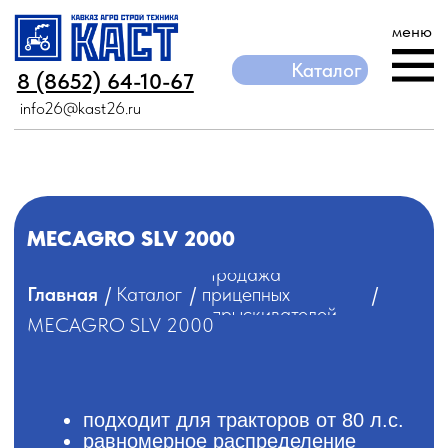
меню
Каталог
Каталог
8 (8652) 64-10-67
8 (8652) 64-10-67
info26@kast26.ru
info26@kast26.ru
MECAGRO SLV 2000
Продажа
/
/
/
Главная
Каталог
прицепных
опрыскивателей
MECAGRO SLV 2000
подходит для тракторов от 80 л.с.
равномерное распределение
раствора по всей ширине захвата
современные форсунки
обеспечивают точное распыление
объем бака 2000 литров
Технические характеристики