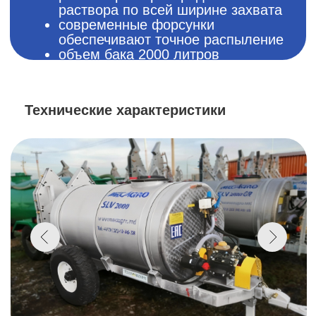
MECAGRO SLV 2000
Гарантийный срок, мес:
12
Габариты: Длина, мм:
4200
Габариты: Высота, мм:
1700
Вес, кг:
2200
Рабочая ширина, м:
6