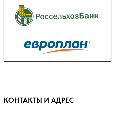
О КОМПАНИИ
КАТАЛОГ
Автомобильные перегрузчики
Агронавигаторы
Бортовые компьютеры
Бункеры-перегрузчики
Глубокорыхлители
Дисковые бороны
Жатки