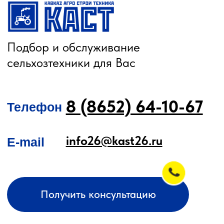
Подруливающие устройства
Почвообрабатывающая техника
Сеялки
Прицепные опрыскиватели
Распылители
Система контроля высева
Смешиватели
Техника для хранения зерна
Культиваторы
Культиваторы Радогост-Маш
Плуги чизельные Радогост-Маш
РЕМОНТ И ОБСЛУЖИВАНИЕ
Послеуборочная диагностика
Сервис
Гарантия
Опрыскиватели