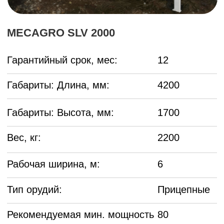
Тип орудий:
Прицепные
Рекомендуемая мин. мощность
80
тягача, л.с.:
Рекомендуемая макс. мощность
150
тягача, л.с.:
Mecagro SLV 2000
— это профессиональный
навесной опрыскиватель, разработанный для
высокоэффективной работы в любых
агрохозяйствах. Емкость бака объемом 2000
литров позволяет проводить обработку
значительных площадей без постоянных
остановок на заправку, сокращая затраты
времени и ресурсов.
За счет надежной рамы и устойчивого строения
устройство показывает отличную
работоспособность даже на сложных