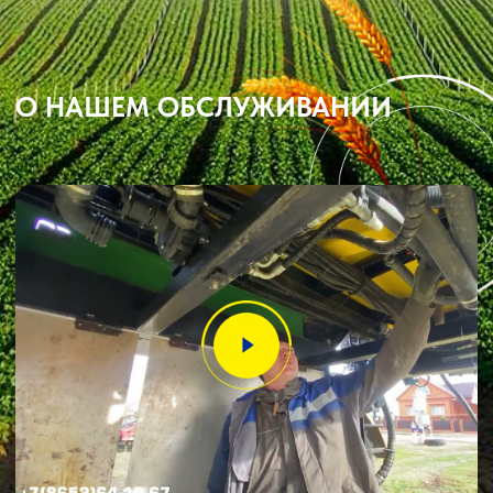
Прицепные опрыскиватели
Распылители
Система контроля высева
Смешиватели
Техника для хранения зерна
Культиваторы
Культиваторы Радогост-Маш
Плуги чизельные Радогост-Маш
РЕМОНТ И ОБСЛУЖИВАНИЕ
Послеуборочная диагностика
Сервис
Гарантия
Опрыскиватели
Станции РТК
Насосы
Агронавигаторы