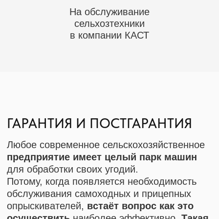
Чрезмерная нагрузка на технику и
На обслуживание
отдельные детали, превышающая
рекомендованную производителем;
сельхозтехники
Высокий износ;
в компании КАСТ
Неосторожная эксплуатация.
При ремонте и техническом
обслуживании опрыскивателей, мы
применяем только оригинальные
запчасти производителей TeeJet, КСМ-
интех, Араг, Геолайн.
ДОВЕРЬТЕ РЕМОНТ И
ОБСЛУЖИВАНИЕ
АГРОТЕХНИКИ
ПРОФЕССИОНАЛАМ!