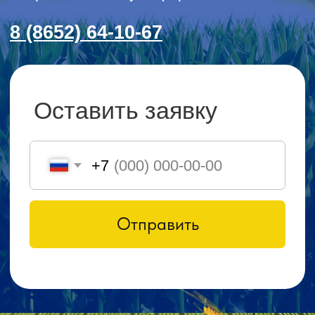
О КОМПАНИИ
КАТАЛОГ
Автомобильные перегрузчики
Агронавигаторы
Бортовые компьютеры
Бункеры-перегрузчики
Глубокорыхлители
Дисковые бороны
Жатки
Подруливающие устройства
Почвообрабатывающая техника
Сеялки