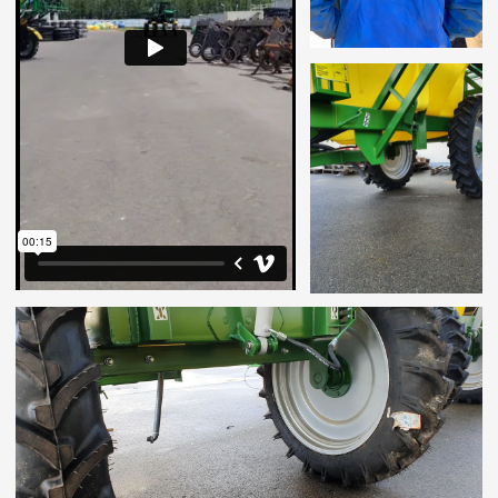
ГАРАНТИЯ И ПОСТГАРАНТИЯ
Любое современное сельскохозяйственное
предприятие имеет целый парк машин
для обработки своих угодий.
Потому, когда появляется необходимость
обслуживания самоходных и прицепных
опрыскивателей,
встаёт вопрос как это
осуществить
наиболее эффективно.
Такая
техника является нестандартной
, с
множеством индивидуальных нюансов, и не
всегда свои специалисты могут оперативно
решить проблему.
Необходимы
специалисты, имеющие опыт в
техническом обслуживании именно
сельскохозяйственной техники
.
Компания КАСТ занимается продажей,
ремонтом и техническим обслуживанием
всех видов опрыскивателей.
Мы являемся
официальными дилерами ведущих
производителей опрыскивателей и
комплектующих
Казаньсельмаш.
Гарантийный срок на опрыскиватели