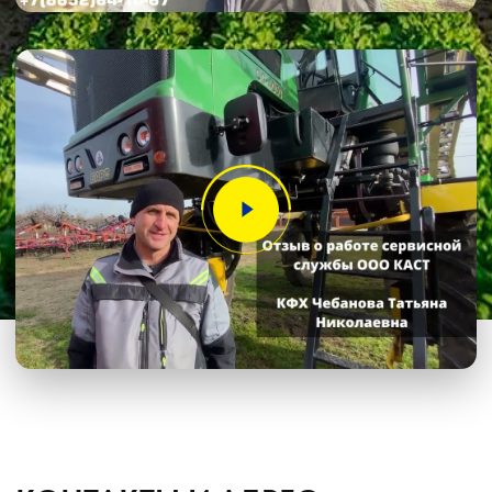
Оборудование норм вылива
Подруливающие устройства
Культиваторы
Переоборудование сеялок
КАК КУПИТЬ
БЛОГ
КОНТАКТЫ
Лизинг
Сельхозтехника из России, Америки, Франции
для ЮГА от официального представителя
8 (8652) 64-10-67
для
запросов:
info26@kast26.ru