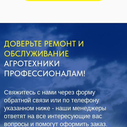
Получить консультацию
ИНН2635209129
ОГРН1152651008366
355035 г. Ставрополь, ул 4-ая
Промышленная,д 4 (2 этаж)