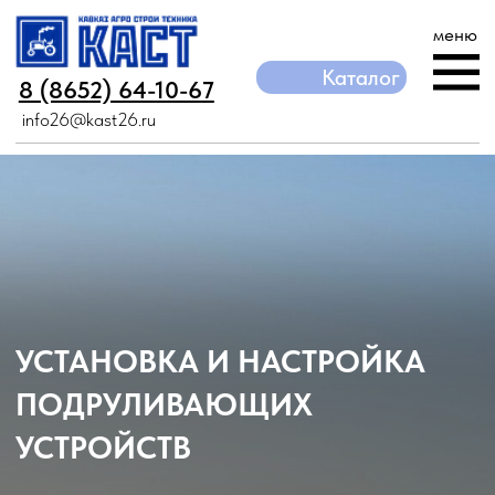
меню
Каталог
Каталог
8 (8652) 64-10-67
8 (8652) 64-10-67
info26@kast26.ru
info26@kast26.ru
УСТАНОВКА И НАСТРОЙКА
ПОДРУЛИВАЮЩИХ
УСТРОЙСТВ
УСТАНОВКА НА ТРАКТОР/КОМБАЙН/
ОПРЫСКИВАТЕЛЬ
НАСТРОЙКА ПОДРУЛИВАЮЩИХ УСТРОЙСТВ
ПОД ВАШИ ЗАДАЧИ
ДЛЯ ОПРЫСКИВАНИЯ, ВНЕСЕНИЯ СУХИХ
УДОБРЕНИЙ, СЕВА И ВСПАШКИ