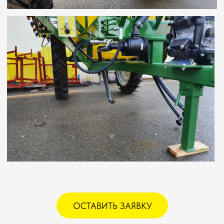
Казаньсельмаш - 2 года.
Наши специалисты ежегодно проходят
обучение и сертификацию на заводе-
изготовителе, постоянно совершенствуя
свое мастерство.
Купив у нас любую модель, вы получите
гарантийное и послегарантийное
обслуживание от профессионалов.
Своевременная диагностика и проверка
оборудования очень важны, ведь каждый
день простоя опрыскивателя ведет к
финансовым потерям.
При первых же признаках неполадки наши
специалисты готовы выехать на объект и
восстановить работу опрыскивателя. Выезд
передвижной ремонтной мастерской
осуществляется в течение 12 часов после
звонка. В ней имеются все необходимые
диагностические приборы и инструменты
для проведения сервисного обслуживания
К выходу машины из строя, может
привести несколько значимых факторов:
ОСТАВИТЬ ЗАЯВКУ
Работа в тяжёлых условиях;