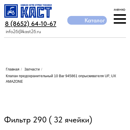
меню
Каталог
Каталог
8 (8652) 64-10-67
8 (8652) 64-10-67
info26@kast26.ru
info26@kast26.ru
Главная
/
Запчасти
/
Клапан предохранительный 10 Bar 945861 опрыскивателя UF; UX
AMAZONE
Фильтр 290 ( 32 ячейки)