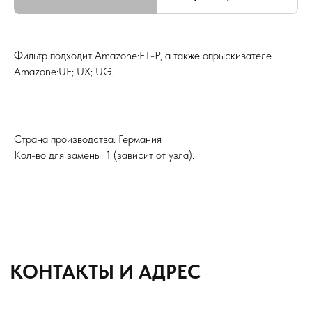
Подбор и обслуживание
сельхозтехники для Вас
Фильтр подходит Amazone:FT-P, а также опрыскивателе
8 (8652) 64-10-67
Телефон
Amazone:UF; UX; UG.
info26@kast26.ru
E-mail
Страна производства: Германия
Получить консультацию
Кол-во для замены: 1 (зависит от узла).
ИНН2635209129
ОГРН1152651008366
355035 г. Ставрополь, ул 4-ая
Промышленная,д 4 (2 этаж)