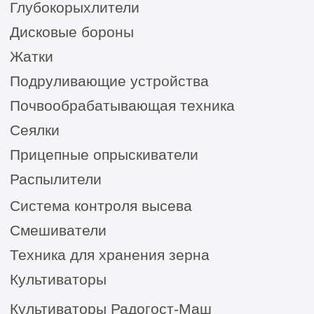
Сельхозтехника из России, Америки, Франции
для ЮГА от официального представителя
8 (8652) 64-10-67
для
запросов:
info26@kast26.ru