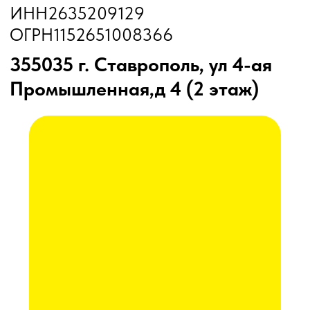
Глубокорыхлители
Дисковые бороны
Жатки
Подруливающие устройства
Почвообрабатывающая техника
Сеялки
Прицепные опрыскиватели
Распылители
Система контроля высева
Смешиватели
Техника для хранения зерна
Культиваторы
Культиваторы Радогост-Маш
Плуги чизельные Радогост-Маш
РЕМОНТ И ОБСЛУЖИВАНИЕ
Послеуборочная диагностика
Сервис