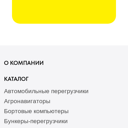
Гарантия
Опрыскиватели
Станции РТК
Насосы
Агронавигаторы
Оборудование норм вылива
Подруливающие устройства
Культиваторы
Переоборудование сеялок
КАК КУПИТЬ
БЛОГ
КОНТАКТЫ
Лизинг