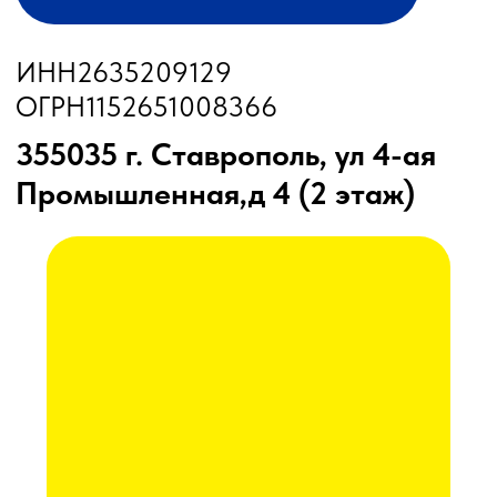
Бункеры-перегрузчики
Глубокорыхлители
Дисковые бороны
Жатки
Подруливающие устройства
Почвообрабатывающая техника
Сеялки
Прицепные опрыскиватели
Распылители
Система контроля высева
Смешиватели
Техника для хранения зерна
Культиваторы
Культиваторы Радогост-Маш
Плуги чизельные Радогост-Маш
РЕМОНТ И ОБСЛУЖИВАНИЕ