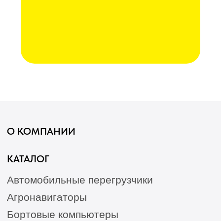
Послеуборочная диагностика
Сервис
Гарантия
Опрыскиватели
Станции РТК
Насосы
Агронавигаторы
Оборудование норм вылива
Подруливающие устройства
Культиваторы
Переоборудование сеялок
КАК КУПИТЬ
БЛОГ
КОНТАКТЫ
Лизинг