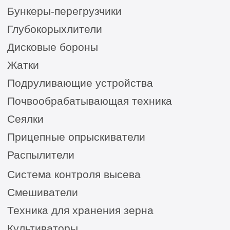
Сельхозтехника из России, Америки, Франции
для ЮГА от официального представителя
8 (8652) 64-10-67
для
запросов:
info26@kast26.ru