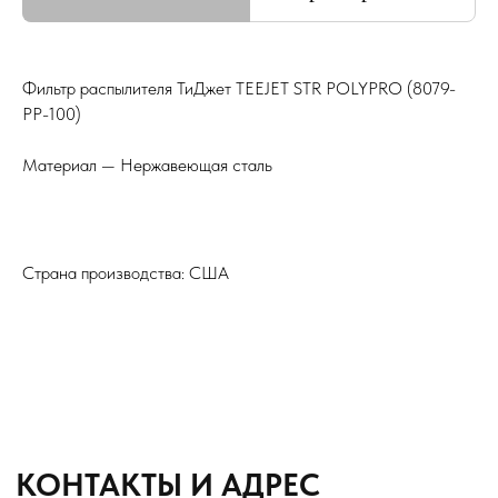
Подбор и обслуживание
сельхозтехники для Вас
Фильтр распылителя ТиДжет TEEJET STR POLYPRO (8079-
PP-100)
8 (8652) 64-10-67
Телефон
Материал — Нержавеющая сталь
info26@kast26.ru
E-mail
Страна производства: США
Получить консультацию
ИНН2635209129
ОГРН1152651008366
355035 г. Ставрополь, ул 4-ая
Промышленная,д 4 (2 этаж)