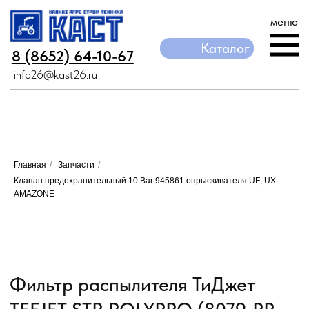
меню
Каталог
Каталог
8 (8652) 64-10-67
8 (8652) 64-10-67
info26@kast26.ru
info26@kast26.ru
Главная
/
Запчасти
/
Клапан предохранительный 10 Bar 945861 опрыскивателя UF; UX
AMAZONE
Фильтр распылителя ТиДжет
TEEJET STR POLYPRO (8079-PP-
100)