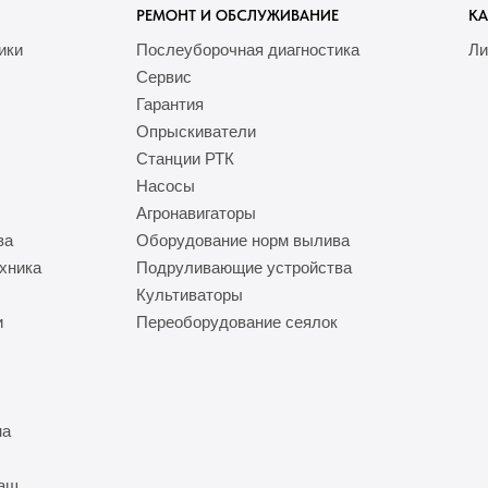
РЕМОНТ И ОБСЛУЖИВАНИЕ
КА
ики
Послеуборочная диагностика
Ли
Сервис
Гарантия
Опрыскиватели
Станции РТК
Насосы
Агронавигаторы
ва
Оборудование норм вылива
хника
Подруливающие устройства
Культиваторы
и
Переоборудование сеялок
на
Маш