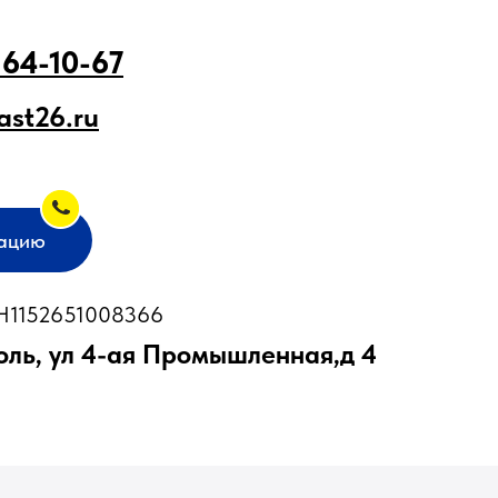
 64-10-67
ast26.ru
тацию
1152651008366
оль, ул 4-ая Промышленная,д 4