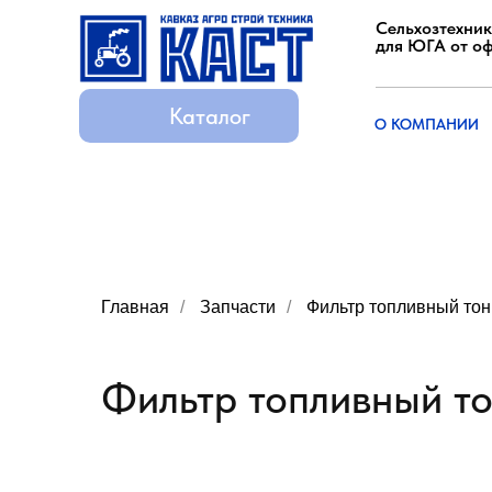
Сельхозтехник
для ЮГА от о
Каталог
Каталог
О КОМПАНИИ
О КОМПАНИИ
Главная
/
Запчасти
/
Фильтр топливный тон
Фильтр топливный то