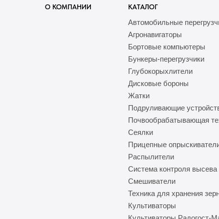
О КОМПАНИИ
КАТАЛОГ
Автомобильные перегрузч
Агронавигаторы
Бортовые компьютеры
Бункеры-перегрузчики
Глубокорыхлители
Дисковые бороны
Жатки
Подруливающие устройст
Почвообрабатывающая те
Сеялки
Прицепные опрыскивател
Распылители
Система контроля высева
Смешиватели
Техника для хранения зер
Культиваторы
Культиваторы Радогост-