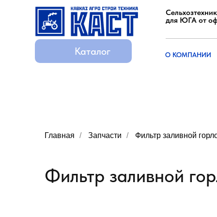
Сельхозтехник
для ЮГА от о
Каталог
Каталог
О КОМПАНИИ
О КОМПАНИИ
Главная
/
Запчасти
/
Фильтр заливной гор
Фильтр заливной го