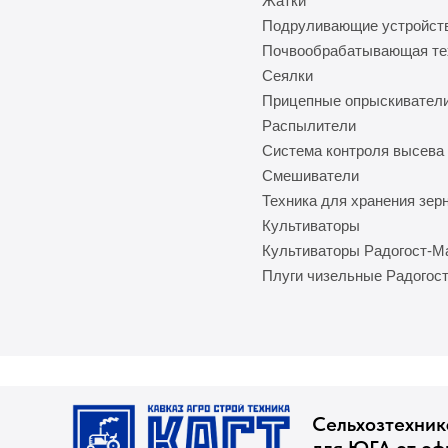
Жатки
Подруливающие устройст
Почвообрабатывающая те
Сеялки
Прицепные опрыскивател
Распылители
Система контроля высева
Смешиватели
Техника для хранения зер
Культиваторы
Культиваторы Радогост-
Плуги чизельные Радогос
Сельхозтехник