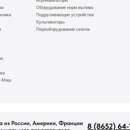
Агронавигаторы
ва
Оборудование норм вылива
хника
Подруливающие устройства
Культиваторы
и
Переоборудование сеялок
на
Маш
т-Маш
а из России, Америки, Франции
8 (8652) 64-