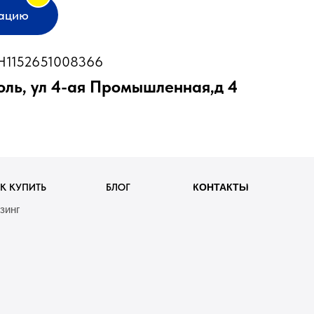
тацию
1152651008366
оль, ул 4-ая Промышленная,д 4
К КУПИТЬ
БЛОГ
КОНТАКТЫ
зинг