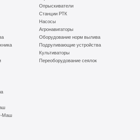
Опрыскиватели
Станции РТК
Насосы
Агронавигаторы
ва
Оборудование норм вылива
хника
Подруливающие устройства
Культиваторы
и
Переоборудование сеялок
на
Маш
т-Маш