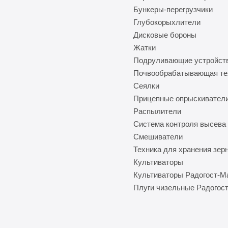
Бункеры-перегрузчики
Глубокорыхлители
Дисковые бороны
Жатки
Подруливающие устройст
Почвообрабатывающая те
Сеялки
Прицепные опрыскивател
Распылители
Система контроля высева
Смешиватели
Техника для хранения зер
Культиваторы
Культиваторы Радогост-
Плуги чизельные Радогос