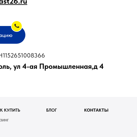
ast26.ru
тацию
1152651008366
оль, ул 4-ая Промышленная,д 4
К КУПИТЬ
БЛОГ
КОНТАКТЫ
зинг