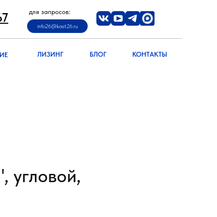
-67
для запросов:
info26@kast26.ru
67
info26@kast26.ru
info26@kast26.ru
НИЕ
ЛИЗИНГ
БЛОГ
КОНТАКТЫ
ЛИЗИНГ
БЛОГ
КОНТАКТЫ
ИЕ
, угловой,