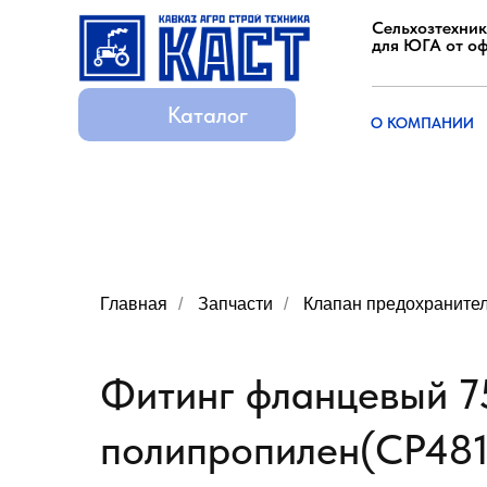
Сельхозтехник
для ЮГА от о
Каталог
Каталог
О КОМПАНИИ
О КОМПАНИИ
Главная
/
Запчасти
/
Клапан предохраните
Фитинг фланцевый 75,
полипропилен(СР481