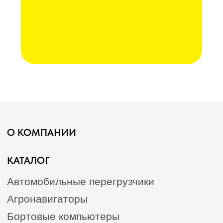
Послеуборочная диагностика
Сервис
Гарантия
Опрыскиватели
Станции РТК
Насосы
Агронавигаторы
Оборудование норм вылива
Подруливающие устройства
Культиваторы
Переоборудование сеялок
КАК КУПИТЬ
БЛОГ
КОНТАКТЫ
Лизинг