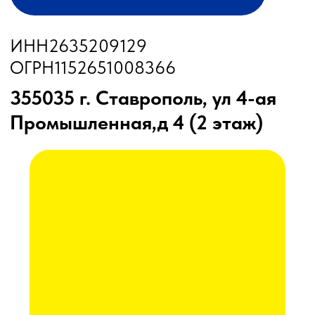
Бункеры-перегрузчики
Глубокорыхлители
Дисковые бороны
Жатки
Подруливающие устройства
Почвообрабатывающая техника
Сеялки
Прицепные опрыскиватели
Распылители
Система контроля высева
Смешиватели
Техника для хранения зерна
Культиваторы
Культиваторы Радогост-Маш
Плуги чизельные Радогост-Маш
РЕМОНТ И ОБСЛУЖИВАНИЕ