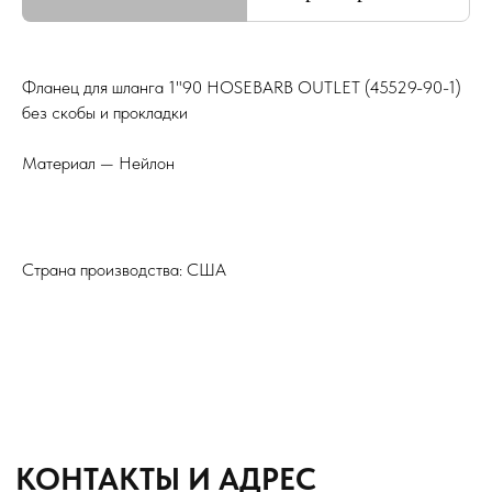
Подбор и обслуживание
сельхозтехники для Вас
Фланец для шланга 1"90 HOSEBARB OUTLET (45529-90-1)
без скобы и прокладки
8 (8652) 64-10-67
Телефон
Материал — Нейлон
info26@kast26.ru
E-mail
Страна производства: США
Получить консультацию
ИНН2635209129
ОГРН1152651008366
355035 г. Ставрополь, ул 4-ая
Промышленная,д 4 (2 этаж)