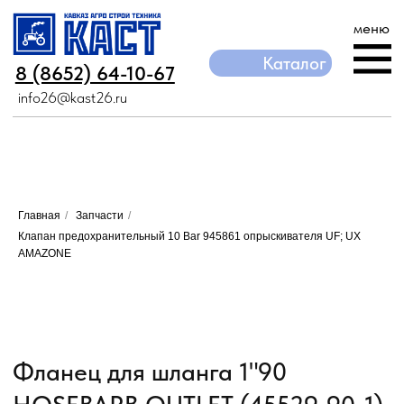
меню
Каталог
Каталог
8 (8652) 64-10-67
8 (8652) 64-10-67
info26@kast26.ru
info26@kast26.ru
Главная
/
Запчасти
/
Клапан предохранительный 10 Bar 945861 опрыскивателя UF; UX
AMAZONE
Фланец для шланга 1"90
HOSEBARB OUTLET (45529-90-1)
без скобы и прокладки