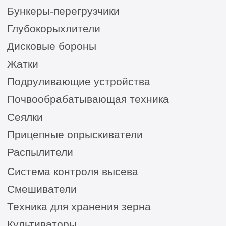
Сельхозтехника из России, Америки, Франции
для ЮГА от официального представителя
8 (8652) 64-10-67
для
запросов:
info26@kast26.ru