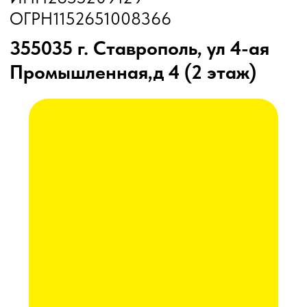
Дисковые бороны
Жатки
Подруливающие устройства
Почвообрабатывающая техника
Сеялки
Прицепные опрыскиватели
Распылители
Система контроля высева
Смешиватели
Техника для хранения зерна
Культиваторы
Культиваторы Радогост-Маш
Плуги чизельные Радогост-Маш
РЕМОНТ И ОБСЛУЖИВАНИЕ
Послеуборочная диагностика
Сервис