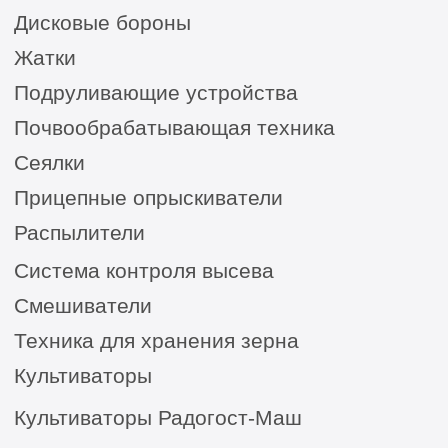
для ЮГА от официального представителя
8 (8652) 64-10-67
для
запросов:
info26@kast26.ru