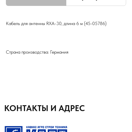
сельхозтехники для Вас
8 (8652) 64-10-67
Телефон
Кабель для антенны RXA-30, длина 6 м (45-05786)
info26@kast26.ru
E-mail
Страна производства: Германия
Получить консультацию
ИНН2635209129
ОГРН1152651008366
355035 г. Ставрополь, ул 4-ая
Промышленная,д 4 (2 этаж)