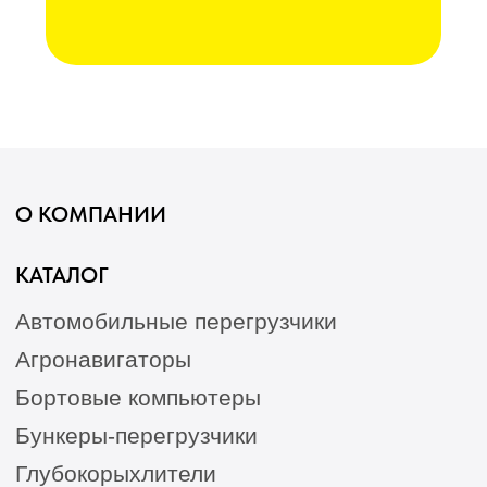
Гарантия
Опрыскиватели
Станции РТК
Насосы
Агронавигаторы
Оборудование норм вылива
Подруливающие устройства
Культиваторы
Переоборудование сеялок
КАК КУПИТЬ
БЛОГ
КОНТАКТЫ
Лизинг
Сельхозтехника из России, Америки, Франции