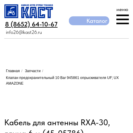
меню
Каталог
Каталог
8 (8652) 64-10-67
8 (8652) 64-10-67
info26@kast26.ru
info26@kast26.ru
Главная
/
Запчасти
/
Клапан предохранительный 10 Bar 945861 опрыскивателя UF; UX
AMAZONE
Кабель для антенны RXA-30,
длина 6 м (45-05786)