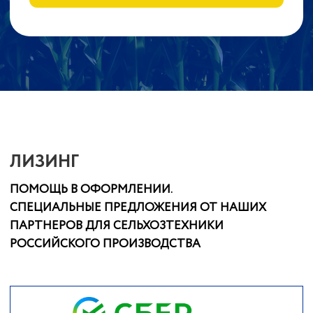
ПЛУГИ
БОРОНЫ
О КАВКАЗ АГРОЙ СТРОЙ
ТЕХНИКЕ
Компания КАСТ основана 21 декабря 2011 года
Головневым Максимом Сергеевичем.
Занимается продажей сельскохозяйственной
техники американских, российских и
французских производителей. ООО КАСТ
начинала свой путь с одного человека, а сейчас
штат квалифицированных сотрудников
насчитывает более 25 человек.
Мы имеем свою сервисную службу, благодаря
которой можем самостоятельно проводить