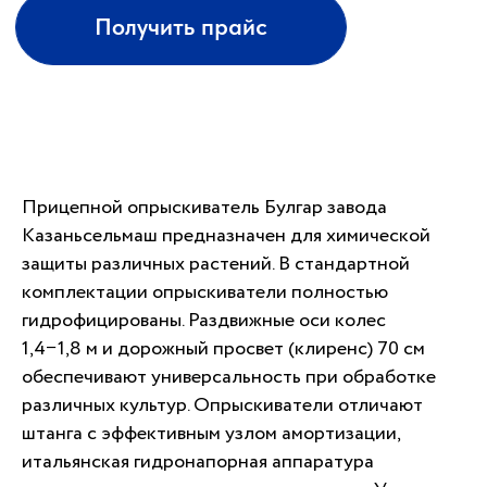
Получить консультацию
+7
Отправить
Прицепной опрыскиватель Булгар завода
Казаньсельмаш предназначен для химической
защиты различных растений. В стандартной
комплектации опрыскиватели полностью
гидрофицированы. Раздвижные оси колес
1,4−1,8 м и дорожный просвет (клиренс) 70 см
обеспечивают универсальность при обработке
ЛИЗИНГ
различных культур. Опрыскиватели отличают
ПОМОЩЬ В ОФОРМЛЕНИИ.
штанга с эффективным узлом амортизации,
СПЕЦИАЛЬНЫЕ ПРЕДЛОЖЕНИЯ ОТ НАШИХ
итальянская гидронапорная аппаратура
ПАРТНЕРОВ ДЛЯ СЕЛЬХОЗТЕХНИКИ
РОССИЙСКОГО ПРОИЗВОДСТВА