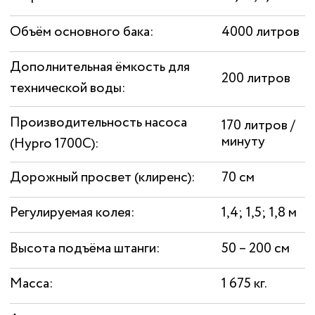
ISO
●
Компьютер Bars 5
●
GPS навигаторы Атлас
Получить прайс