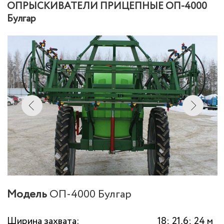
Дополнительная ёмкость для
200 литров
технической воды:
Производительность насоса
170 литров /
минуту
(Hypro 1700С):
Дорожный просвет (клиренс):
70 см
Регулируемая колея:
1,4; 1,5; 1,8 м
Высота подъёма штанги:
50 – 200 см
Масса:
1 675 кг.
Агрегатируется с тракторами
1,4; 2
класса:
Опциональная комплектация:
●
Миксер – смеситель для приготовления
рабочего раствора
●
Форсунки 3-х позиционные; распылители с
керамической головкой типа ID, AI, TTI, AVI-