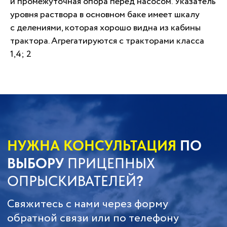
и промежуточная опора перед насосом. Указатель
уровня раствора в основном баке имеет шкалу
с делениями, которая хорошо видна из кабины
трактора. Агрегатируются с тракторами класса
1,4; 2