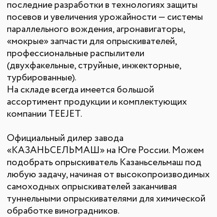
Опрыскиватели
Станции РТК
Насосы
Агронавигаторы
Оборудование норм вылива
Подруливающие устройства
Культиваторы
Переоборудование сеялок
КОНТАКТЫ
КАК КУПИТЬ
БЛОГ
Лизинг
Сельхозтехника из России, Америки, Франции
для ЮГА от официального представителя