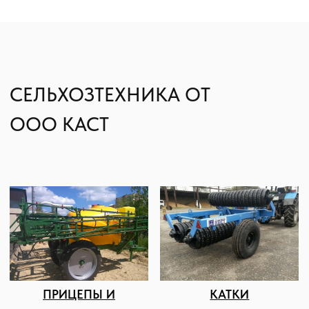
На складе всегда имеется большой
ассортимент продукции и комплектующих
компании TEEJET.
Официальный дилер завода
«КАЗАНЬСЕЛЬМАШ» на Юге России. Можем
подобрать опрыскиватель Казаньсельмаш под
любую задачу, начиная от высокопроизводимых
самоходных опрыскивателей заканчивая
туннельными опрыскивателями для химической
обработке виноградников.
КОНТАКТЫ И АДРЕС
Подбор и обслуживание
сельхозтехники для Вас