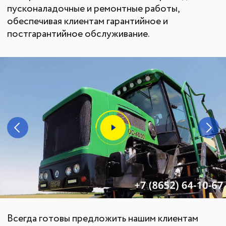
Жатки
Подруливающие устройства
Почвообрабатывающая техника
Сеялки
Прицепные опрыскиватели
Распылители
Система контроля высева
Смешиватели
Техника для хранения зерна
Культиваторы
Культиваторы Радогост-Маш
Плуги чизельные Радогост-Маш
РЕМОНТ И ОБСЛУЖИВАНИЕ
Послеуборочная диагностика
Сервис
Гарантия