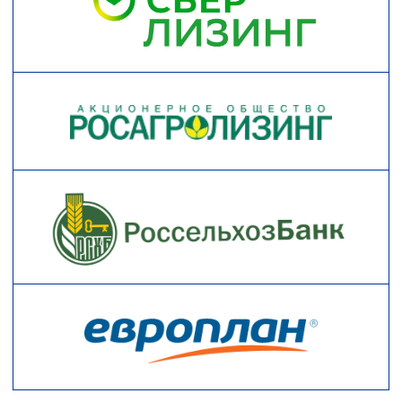
пусконаладочные и ремонтные работы,
обеспечивая клиентам гарантийное и
постгарантийное обслуживание.
Всегда готовы предложить нашим клиентам
последние разработки в технологиях защиты
посевов и увеличения урожайности — системы
параллельного вождения, агронавигаторы,
«мокрые» запчасти для опрыскивателей,
профессиональные распылители
(двухфакельные, струйные, инжекторные,
турбированные).