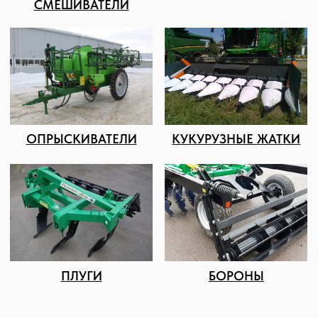
8 (8652) 64-10-67
Телефон
info26@kast26.ru
E-mail
Получить консультацию
ИНН2635209129
ОГРН1152651008366
355035 г. Ставрополь, ул 4-ая
Промышленная,д 4 (2 этаж)