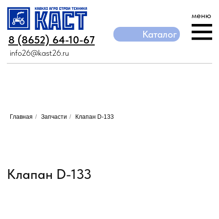
меню
Каталог
Каталог
8 (8652) 64-10-67
8 (8652) 64-10-67
info26@kast26.ru
info26@kast26.ru
Главная
/
Запчасти
/
Клапан D-133
Клапан D-133