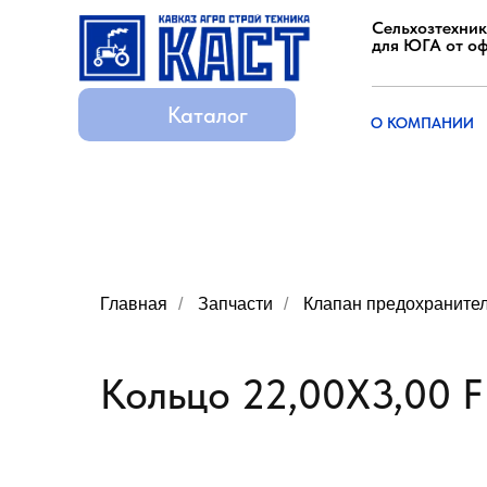
Сельхозтехник
для ЮГА от о
Каталог
Каталог
О КОМПАНИИ
О КОМПАНИИ
Главная
/
Запчасти
/
Клапан предохраните
Кольцо 22,00X3,00 F