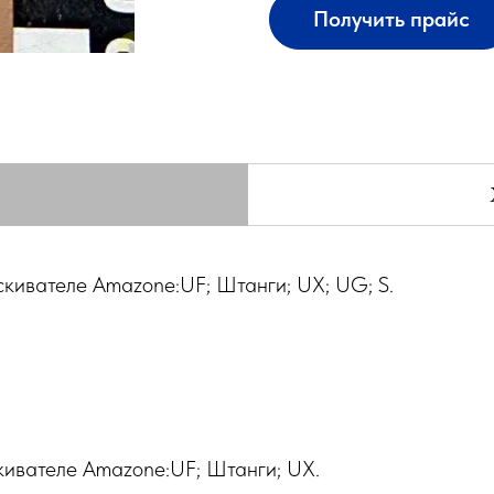
Получить прайс
скивателе Amazone:UF; Штанги; UX; UG; S.
кивателе Amazone:UF; Штанги; UX.