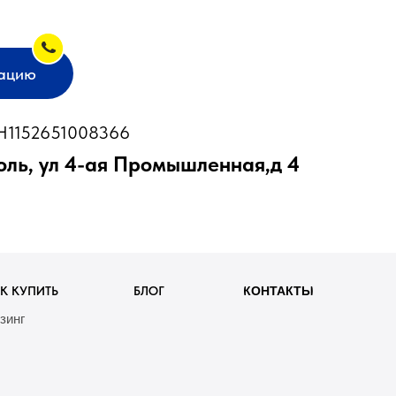
тацию
1152651008366
оль, ул 4-ая Промышленная,д 4
К КУПИТЬ
БЛОГ
КОНТАКТЫ
зинг