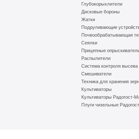
Глубокорыхлители
Дисковые бороны
Жатки
Подруливающие устройст
Почвообрабатывающая те
Сеялки
Прицепные опрыскивател
Распылители
Система контроля высева
Смешиватели
Техника для хранения зер
Культиваторы
Культиваторы Радогост-
Плуги чизельные Радогос