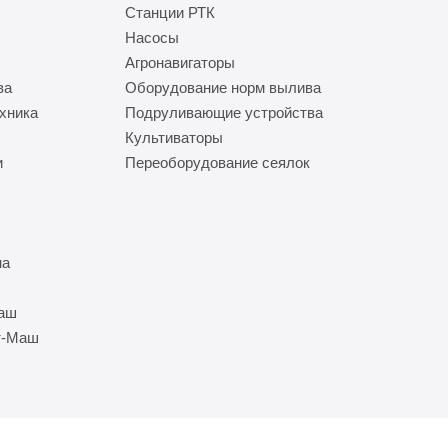
Станции РТК
Насосы
Агронавигаторы
ва
Оборудование норм вылива
хника
Подруливающие устройства
Культиваторы
и
Переоборудование сеялок
на
Маш
т-Маш