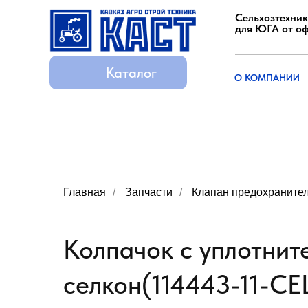
Сельхозтехник
для ЮГА от о
Каталог
Каталог
О КОМПАНИИ
О КОМПАНИИ
Главная
/
Запчасти
/
Клапан предохраните
Колпачок с уплотнит
селкон(114443-11-CE