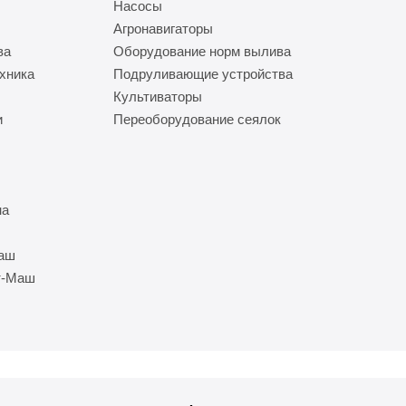
Насосы
Агронавигаторы
ва
Оборудование норм вылива
хника
Подруливающие устройства
Культиваторы
и
Переоборудование сеялок
на
Маш
т-Маш