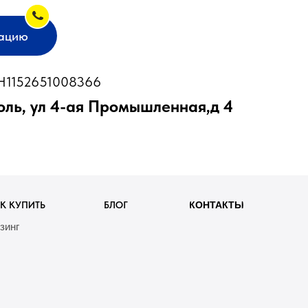
тацию
1152651008366
оль, ул 4-ая Промышленная,д 4
К КУПИТЬ
БЛОГ
КОНТАКТЫ
зинг