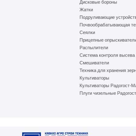
Дисковые бороны
Жатки
Подруливающие устройст
Почвообрабатывающая те
Сеялки
Прицепные опрыскивател
Распылители
Система контроля высева
Смешиватели
Техника для хранения зер
Культиваторы
Культиваторы Радогост-
Плуги чизельные Радогос