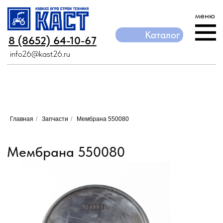
меню
Каталог
Каталог
8 (8652) 64-10-67
8 (8652) 64-10-67
info26@kast26.ru
info26@kast26.ru
Мембрана 550080
Главная
/
Запчасти
/
Мембрана 550080
Артикул: ZF683