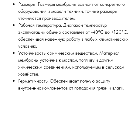
Размеры: Размеры мембраны зависят от конкретного
оборудования и модели техники, точные размеры
уточняются производителем.
Подбор и обслуживание
Рабочая температура: Диапазон температур
сельхозтехники для Вас
эксплуатации обычно составляет от -40°C до +120°C,
обеспечивая надежную работу в любых климатических
8 (8652) 64-10-67
Телефон
условиях.
Устойчивость к химическим веществам: Материал
info26@kast26.ru
мембраны устойчив к маслам, топливу и другим
E-mail
химическим соединениям, используемым в сельском
хозяйстве.
Герметичность: Обеспечивает полную защиту
Получить консультацию
внутренних компонентов от попадания грязи и влаги.
ИНН2635209129
ОГРН1152651008366
355035 г. Ставрополь, ул 4-ая
Промышленная,д 4 (2 этаж)