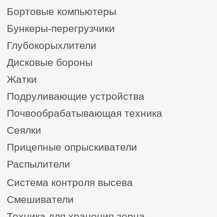
Сельхозтехника из России, Америки, Франции
для ЮГА от официального представителя
8 (8652) 64-10-67
для
запросов:
info26@kast26.ru