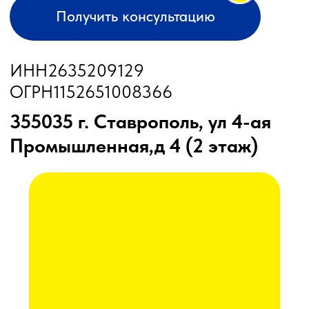
Бортовые компьютеры
Бункеры-перегрузчики
Глубокорыхлители
Дисковые бороны
Жатки
Подруливающие устройства
Почвообрабатывающая техника
Сеялки
Прицепные опрыскиватели
Распылители
Система контроля высева
Смешиватели
Техника для хранения зерна
Культиваторы
Культиваторы Радогост-Маш
Плуги чизельные Радогост-Маш