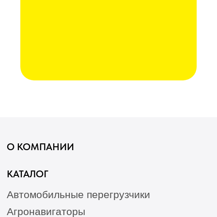
РЕМОНТ И ОБСЛУЖИВАНИЕ
Послеуборочная диагностика
Сервис
Гарантия
Опрыскиватели
Станции РТК
Насосы
Агронавигаторы
Оборудование норм вылива
Подруливающие устройства
Культиваторы
Переоборудование сеялок
КАК КУПИТЬ
БЛОГ
КОНТАКТЫ
Лизинг