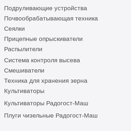
8 (8652) 64-10-67
для
запросов:
info26@kast26.ru