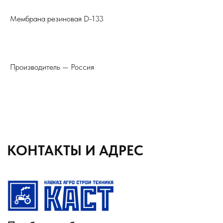
8 (8652) 64-10-67
Телефон
Мембрана резиновая D-133
info26@kast26.ru
E-mail
Производитель — Россия
Получить консультацию
ИНН2635209129
ОГРН1152651008366
355035 г. Ставрополь, ул 4-ая
Промышленная,д 4 (2 этаж)