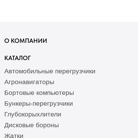
Станции РТК
Насосы
Агронавигаторы
Оборудование норм вылива
Подруливающие устройства
Культиваторы
Переоборудование сеялок
КАК КУПИТЬ
БЛОГ
КОНТАКТЫ
Лизинг
Сельхозтехника из России, Америки, Франции
для ЮГА от официального представителя