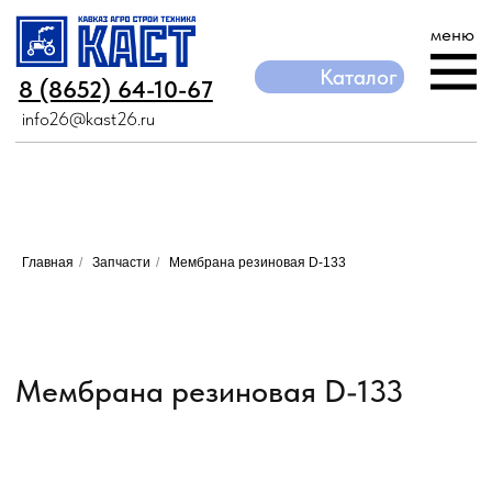
меню
Каталог
Каталог
8 (8652) 64-10-67
8 (8652) 64-10-67
info26@kast26.ru
info26@kast26.ru
Главная
/
Запчасти
/
Мембрана резиновая D-133
Мембрана резиновая D-133