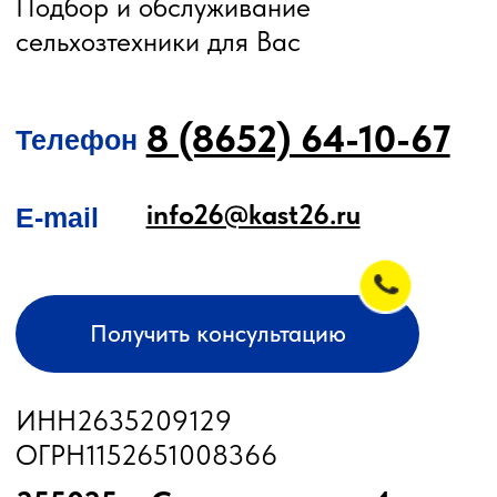
О КОМПАНИИ
КАТАЛОГ
Автомобильные перегрузчики
Агронавигаторы
Бортовые компьютеры
Бункеры-перегрузчики
Глубокорыхлители
Дисковые бороны
Жатки