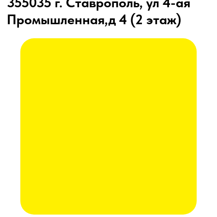
Подруливающие устройства
Почвообрабатывающая техника
Сеялки
Прицепные опрыскиватели
Распылители
Система контроля высева
Смешиватели
Техника для хранения зерна
Культиваторы
Культиваторы Радогост-Маш
Плуги чизельные Радогост-Маш
РЕМОНТ И ОБСЛУЖИВАНИЕ
Послеуборочная диагностика
Сервис
Гарантия
Опрыскиватели