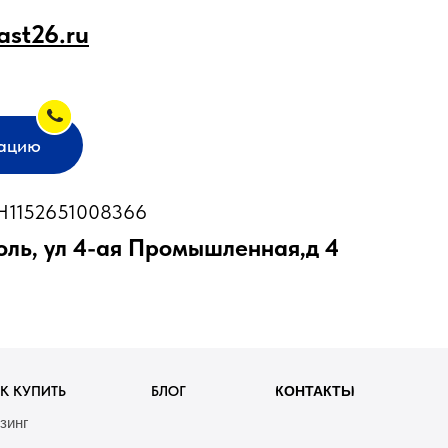
ast26.ru
тацию
1152651008366
оль, ул 4-ая Промышленная,д 4
К КУПИТЬ
БЛОГ
КОНТАКТЫ
зинг