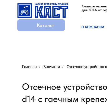
Сельхозтехник
для ЮГА от о
Каталог
Каталог
О КОМПАНИИ
О КОМПАНИИ
Главная
/
Запчасти
/
Отсечное устройство 
Отсечное устройство
d14 с гаечным крепе