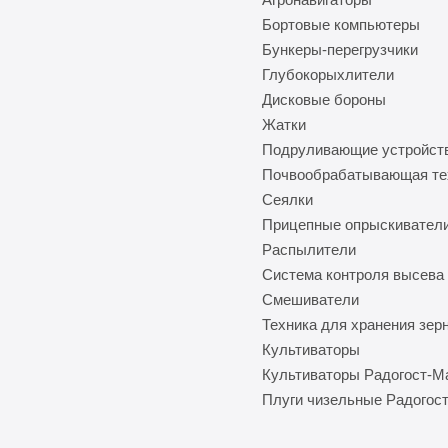
Бортовые компьютеры
Бункеры-перегрузчики
Глубокорыхлители
Дисковые бороны
Жатки
Подруливающие устройст
Почвообрабатывающая те
Сеялки
Прицепные опрыскивател
Распылители
Система контроля высева
Смешиватели
Техника для хранения зер
Культиваторы
Культиваторы Радогост-
Плуги чизельные Радогос