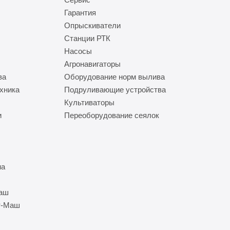
Гарантия
Опрыскиватели
Станции РТК
Насосы
Агронавигаторы
ва
Оборудование норм вылива
хника
Подруливающие устройства
Культиваторы
и
Переоборудование сеялок
на
Маш
т-Маш