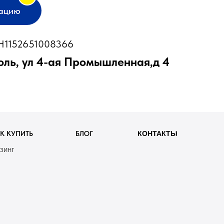
тацию
1152651008366
оль, ул 4-ая Промышленная,д 4
К КУПИТЬ
БЛОГ
КОНТАКТЫ
зинг