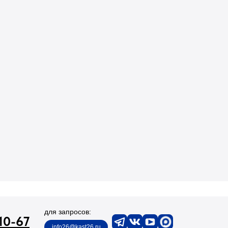
для запросов:
10-67
info26@kast26.ru