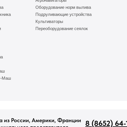
Агронавигаторы
ва
Оборудование норм вылива
хника
Подруливающие устройства
Культиваторы
и
Переоборудование сеялок
на
Маш
т-Маш
а из России, Америки, Франции
8 (8652) 64-