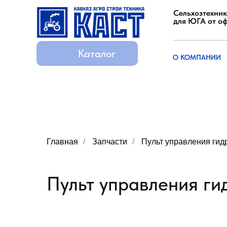
Сельхозтехник
для ЮГА от о
Каталог
Каталог
О КОМПАНИИ
О КОМПАНИИ
Главная
/
Запчасти
/
Пульт управления гид
Пульт управления ги