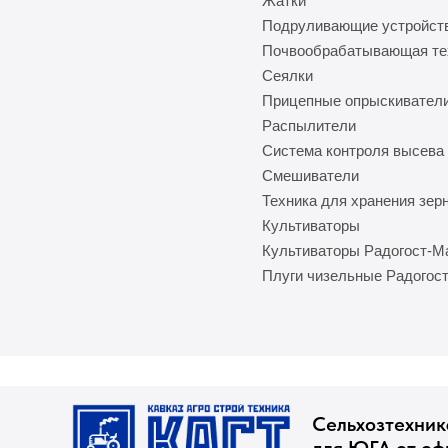
Жатки
Подруливающие устройст
Почвообрабатывающая те
Сеялки
Прицепные опрыскивател
Распылители
Система контроля высева
Смешиватели
Техника для хранения зер
Культиваторы
Культиваторы Радогост-
Плуги чизельные Радогос
Сельхозтехник