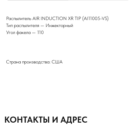
Подбор и обслуживание
сельхозтехники для Вас
Распылитель AIR INDUCTION XR TIP (AI11005-VS)
Тип распылителя — Инжекторный
8 (8652) 64-10-67
Телефон
Угол факела — 110
info26@kast26.ru
E-mail
Страна производства: США
Получить консультацию
ИНН2635209129
ОГРН1152651008366
355035 г. Ставрополь, ул 4-ая
Промышленная,д 4 (2 этаж)