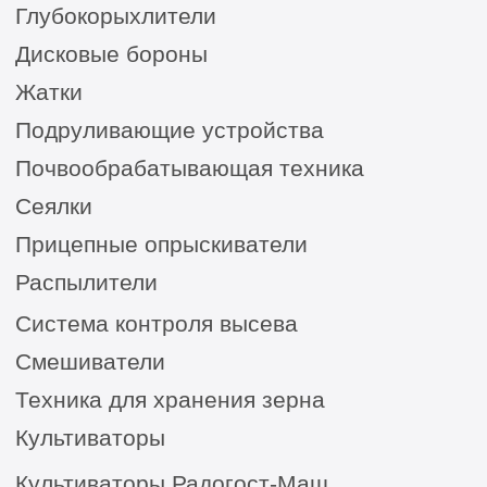
Сельхозтехника из России, Америки, Франции
для ЮГА от официального представителя
8 (8652) 64-10-67
для
запросов:
info26@kast26.ru