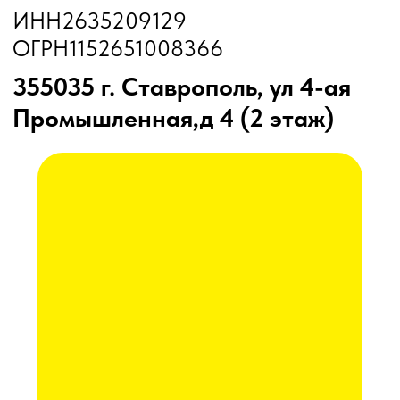
Глубокорыхлители
Дисковые бороны
Жатки
Подруливающие устройства
Почвообрабатывающая техника
Сеялки
Прицепные опрыскиватели
Распылители
Система контроля высева
Смешиватели
Техника для хранения зерна
Культиваторы
Культиваторы Радогост-Маш
Плуги чизельные Радогост-Маш
РЕМОНТ И ОБСЛУЖИВАНИЕ
Послеуборочная диагностика
Сервис