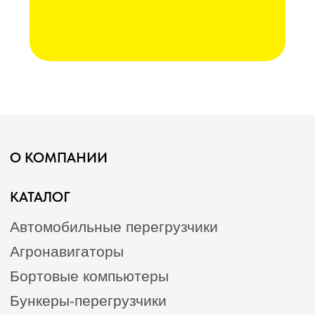
Гарантия
Опрыскиватели
Станции РТК
Насосы
Агронавигаторы
Оборудование норм вылива
Подруливающие устройства
Культиваторы
Переоборудование сеялок
КАК КУПИТЬ
БЛОГ
КОНТАКТЫ
Лизинг