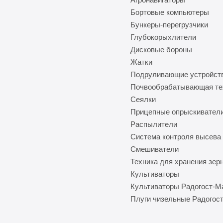
Бортовые компьютеры
Бункеры-перегрузчики
Глубокорыхлители
Дисковые бороны
Жатки
Подруливающие устройст
Почвообрабатывающая те
Сеялки
Прицепные опрыскивател
Распылители
Система контроля высева
Смешиватели
Техника для хранения зер
Культиваторы
Культиваторы Радогост-
Плуги чизельные Радогос