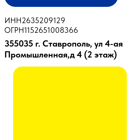
Бункеры-перегрузчики
Глубокорыхлители
Дисковые бороны
Жатки
Подруливающие устройства
Почвообрабатывающая техника
Сеялки
Прицепные опрыскиватели
Распылители
Система контроля высева
Смешиватели
Техника для хранения зерна
Культиваторы
Культиваторы Радогост-Маш
Плуги чизельные Радогост-Маш
РЕМОНТ И ОБСЛУЖИВАНИЕ