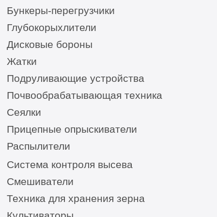
Сельхозтехника из России, Америки, Франции
для ЮГА от официального представителя
8 (8652) 64-10-67
для
запросов:
info26@kast26.ru