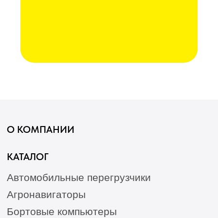
Послеуборочная диагностика
Сервис
Гарантия
Опрыскиватели
Станции РТК
Насосы
Агронавигаторы
Оборудование норм вылива
Подруливающие устройства
Культиваторы
Переоборудование сеялок
КАК КУПИТЬ
БЛОГ
КОНТАКТЫ
Лизинг