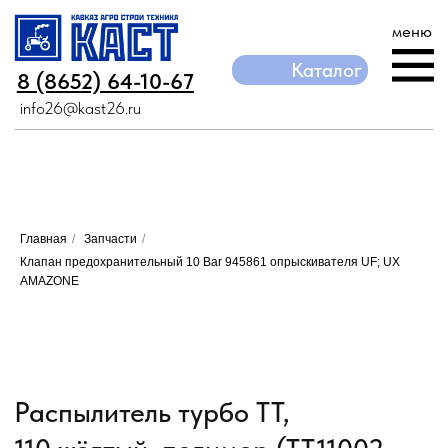
меню
Каталог
Каталог
8 (8652) 64-10-67
8 (8652) 64-10-67
info26@kast26.ru
info26@kast26.ru
Главная
/
Запчасти
/
Клапан предохранительный 10 Bar 945861 опрыскивателя UF; UX
AMAZONE
Распылитель турбо TT,
110,жёлтый, полимер (TT11002-
VP)