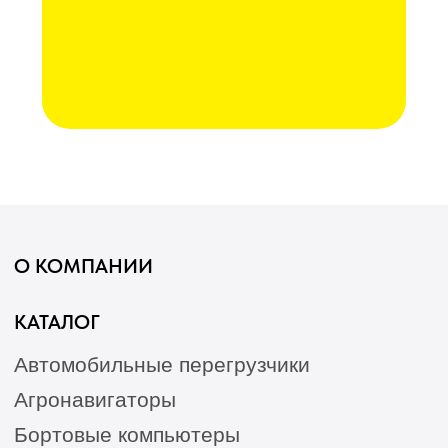
Послеуборочная диагностика
Сервис
Гарантия
Опрыскиватели
Станции РТК
Насосы
Агронавигаторы
Оборудование норм вылива
Подруливающие устройства
Культиваторы
Переоборудование сеялок
КАК КУПИТЬ
БЛОГ
КОНТАКТЫ
Лизинг