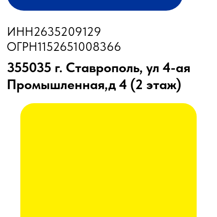
Бункеры-перегрузчики
Глубокорыхлители
Дисковые бороны
Жатки
Подруливающие устройства
Почвообрабатывающая техника
Сеялки
Прицепные опрыскиватели
Распылители
Система контроля высева
Смешиватели
Техника для хранения зерна
Культиваторы
Культиваторы Радогост-Маш
Плуги чизельные Радогост-Маш
РЕМОНТ И ОБСЛУЖИВАНИЕ