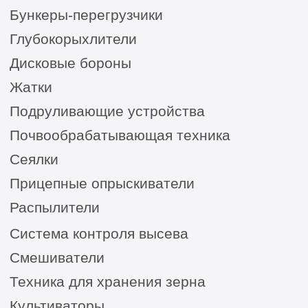
Сельхозтехника из России, Америки, Франции
для ЮГА от официального представителя
8 (8652) 64-10-67
для
запросов:
info26@kast26.ru