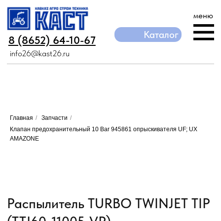
меню
Каталог
Каталог
8 (8652) 64-10-67
8 (8652) 64-10-67
info26@kast26.ru
info26@kast26.ru
Главная
/
Запчасти
/
Клапан предохранительный 10 Bar 945861 опрыскивателя UF; UX
AMAZONE
Распылитель TURBO TWINJET TIP
(TTJ60-11005-VP)