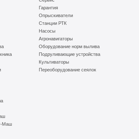
Гарантия
Опрыскиватели
Станции РТК
Насосы
Агронавигаторы
ва
Оборудование норм вылива
хника
Подруливающие устройства
Культиваторы
и
Переоборудование сеялок
на
Маш
т-Маш