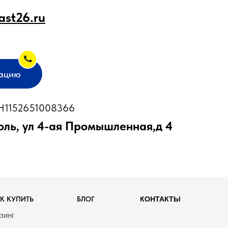
ast26.ru
тацию
1152651008366
оль, ул 4-ая Промышленная,д 4
К КУПИТЬ
БЛОГ
КОНТАКТЫ
зинг