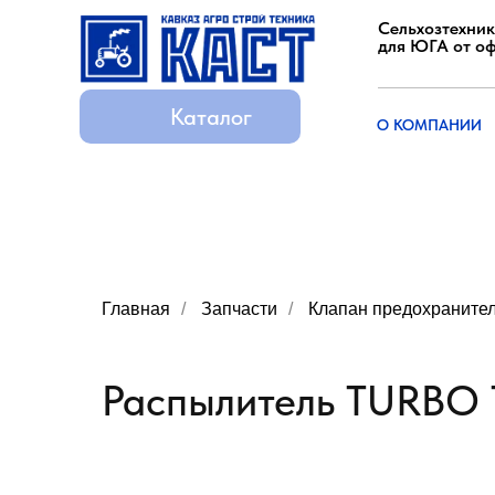
Сельхозтехник
для ЮГА от о
Каталог
Каталог
О КОМПАНИИ
О КОМПАНИИ
Главная
/
Запчасти
/
Клапан предохраните
Распылитель TURBO T