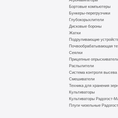
Бортовые компьютеры
Бункеры-перегрузчики
Глубокорыхлители
Дисковые бороны
Жатки
Подруливающие устройст
Почвообрабатывающая те
Сеялки
Прицепные опрыскивател
Распылители
Система контроля высева
Смешиватели
Техника для хранения зер
Культиваторы
Культиваторы Радогост-
Плуги чизельные Радогос