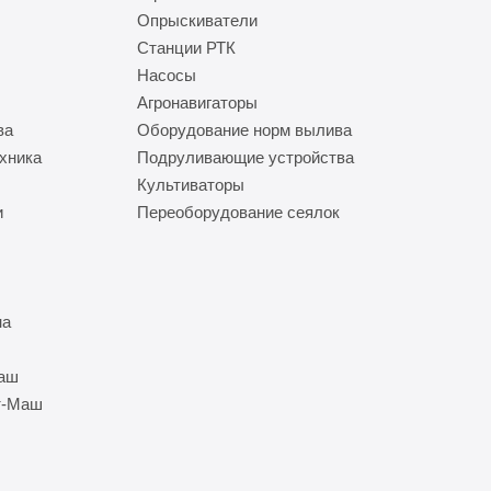
Опрыскиватели
Станции РТК
Насосы
Агронавигаторы
ва
Оборудование норм вылива
хника
Подруливающие устройства
Культиваторы
и
Переоборудование сеялок
на
Маш
т-Маш