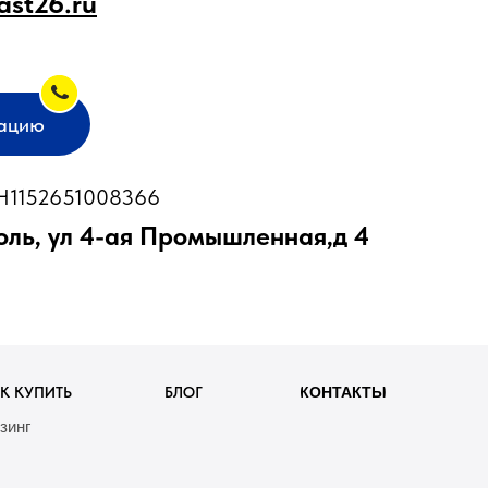
ast26.ru
тацию
1152651008366
оль, ул 4-ая Промышленная,д 4
К КУПИТЬ
БЛОГ
КОНТАКТЫ
зинг