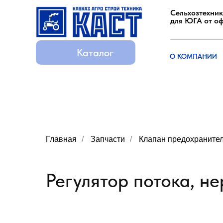
Сельхозтехник
для ЮГА от о
Каталог
Каталог
О КОМПАНИИ
О КОМПАНИИ
Главная
/
Запчасти
/
Клапан предохраните
Регулятор потока, не