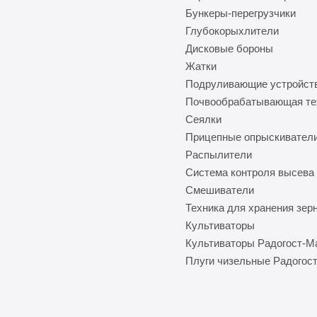
Бункеры-перегрузчики
Глубокорыхлители
Дисковые бороны
Жатки
Подруливающие устройст
Почвообрабатывающая те
Сеялки
Прицепные опрыскивател
Распылители
Система контроля высева
Смешиватели
Техника для хранения зер
Культиваторы
Культиваторы Радогост-
Плуги чизельные Радогос