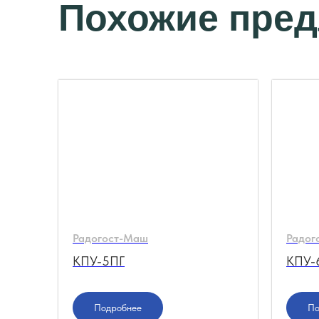
Похожие пре
Радогост-Маш
Радог
КПУ-5ПГ
КПУ-
Подробнее
По