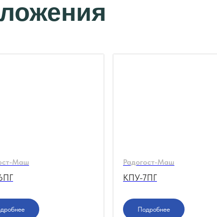
дложения
ост-Маш
Радогост-Маш
6ПГ
КПУ-7ПГ
дробнее
Подробнее