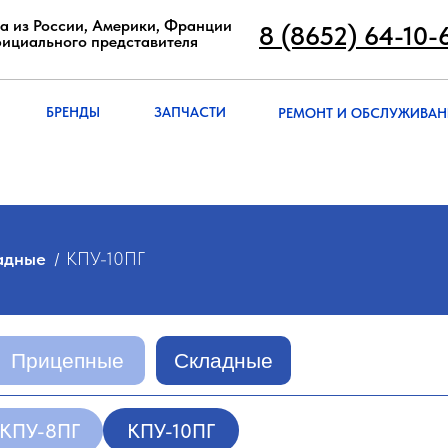
8 (8652) 64-10
а из России, Америки, Франции
8 (8652) 64-10-
фициального представителя
РЕМОНТ И ОБСЛУЖИВА
БРЭНДЫ
ЗАПЧАСТИ
БРЕНДЫ
ЗАПЧАСТИ
РЕМОНТ И ОБСЛУЖИВАН
адные
КПУ-10ПГ
/
Прицепные
Складные
КПУ-10ПГ
КПУ-8ПГ