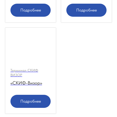
Свяжитесь с нами через форму
обратной связи или по телефону
Подробнее
Подробнее
указанном ниже - наши менеджеры
ответят на все интересующие вас
вопросы и помогут оформить заказ.
8 (8652) 64-10-67
Получить консультацию
Терминал СКИФ
+7
ВИЗОР
«СКИФ-Визор»
Отправить
Подробнее