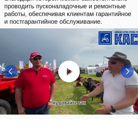
Агронавигаторы
Бортовые компьютеры
Бункеры-перегрузчики
Глубокорыхлители
Дисковые бороны
Жатки
Подруливающие устройства
Почвообрабатывающая техника
Сеялки
Прицепные опрыскиватели
Распылители
Система контроля высева
Смешиватели
Техника для хранения зерна
Культиваторы
Культиваторы Радогост-Маш
Плуги чизельные Радогост-Маш