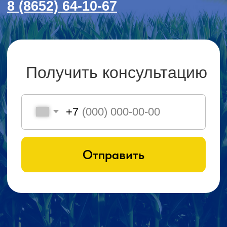
ПЛУГИ
БОРОНЫ
О КАВКАЗ АГРОЙ СТРОЙ
ТЕХНИКЕ
Компания КАСТ основана 21 декабря 2011
года Головневым Максимом Сергеевичем.
Занимается продажей
сельскохозяйственной техники
американских, российских и французских
производителей. ООО КАСТ начинала свой
путь с одного человека, а сейчас штат
квалифицированных сотрудников