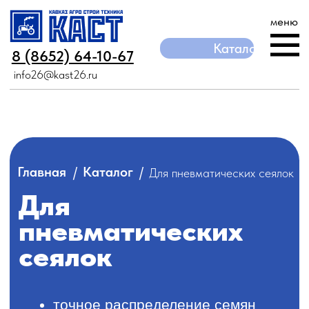
меню
Каталог
Каталог
8 (8652) 64-10-67
8 (8652) 64-10-67
info26@kast26.ru
info26@kast26.ru
/
/
Главная
Каталог
Для пневматических сеялок
Для
пневматических
сеялок
точное распределение семян
экономия посевного материала
повышение урожайности
улучшенное использование
площади поля
минимизация конкуренции
среди растений