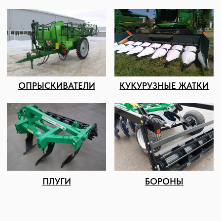
Подбор и обслуживание
сельхозтехники для Вас
8 (8652) 64-10-67
Телефон
info26@kast26.ru
E-mail
Получить консультацию
ИНН2635209129
ОГРН1152651008366
355035 г. Ставрополь, ул 4-ая
Промышленная,д 4 (2 этаж)