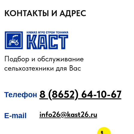
РЕМОНТ И ОБСЛУЖИВАНИЕ
Послеуборочная диагностика
Сервис
Гарантия
Опрыскиватели
Станции РТК
Насосы
Агронавигаторы
Оборудование норм вылива
Подруливающие устройства
Культиваторы
Переоборудование сеялок
КАК КУПИТЬ
БЛОГ
КОНТАКТЫ
Лизинг