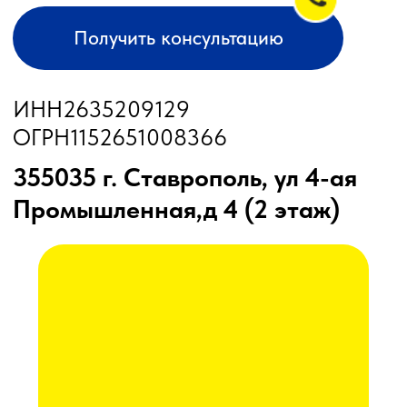
Сельхозтехника из России, Америки, Франции
для ЮГА от официального представителя
8 (8652) 64-10-67
для
запросов:
Каталог
info26@kast26.ru