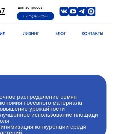
-67
для запросов:
info26@kast26.ru
67
info26@kast26.ru
info26@kast26.ru
НИЕ
ЛИЗИНГ
БЛОГ
КОНТАКТЫ
ЛИЗИНГ
БЛОГ
КОНТАКТЫ
ИЕ
очное распределение семян
кономия посевного материала
овышение урожайности
лучшенное использование площади
оля
инимизация конкуренции среди
астений