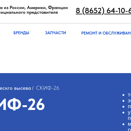
8 (8652) 64-10
а из России, Америки, Франции
8 (8652) 64-10-
фициального представителя
РЕМОНТ И ОБСЛУЖИВА
БРЭНДЫ
ЗАПЧАСТИ
БРЕНДЫ
ЗАПЧАСТИ
РЕМОНТ И ОБСЛУЖИВАН
ог
ескго высева
СКИФ-26
/
т
ИФ-26
э
п
у
Комплектация
п
м
р