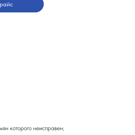
прайс
мян которого неисправен;