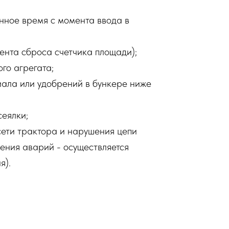
анное время с момента ввода в
ента сброса счетчика площади);
го агрегата;
иала или удобрений в бункере ниже
сеялки;
сети трактора и нарушения цепи
ения аварий - осуществляется
я).