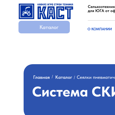
Сельхозтехник
для ЮГА от о
Каталог
Каталог
О КОМПАНИИ
О КОМПАНИИ
Катал
/
Главная
Каталог
Сеялки пневматич
/
Система СК
Технические характеристики