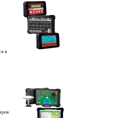
ся в
меров