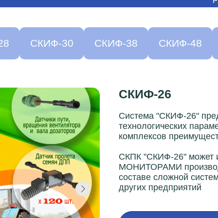
28
СКИФ-30
СКИФ-38
СКИФ-48
СКИФ-26
Система "СКИФ-26" пре
технологических парам
комплексов преимущест
СКПК "СКИФ-26" может и
МОНИТОРАМИ производс
составе сложной систе
других предприятий