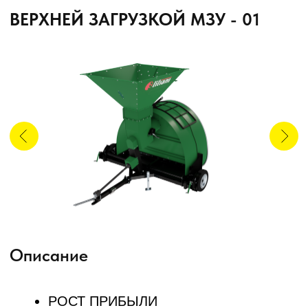
технологии хранения. Зерно, уложенное с
помощью МЗУ в такой рукав, сохраняется с
высоким качеством.
Для подачи зерна в МЗУ с верхней
загрузкой используются: бункер-
перегрузчик, или автомобильный
перегрузчик МВА, или многофункциональная
машина МЗР с приемным бункером.
Узнать цену
Преимущества модели