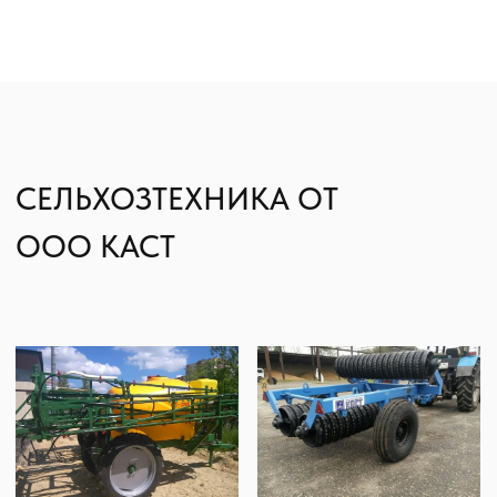
Гарантия
Опрыскиватели
Станции РТК
Насосы
Агронавигаторы
Оборудование норм вылива
Подруливающие устройства
Культиваторы
Переоборудование сеялок
КАК КУПИТЬ
БЛОГ
КОНТАКТЫ
Лизинг