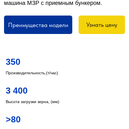
Получить консультацию
+7
Отправить
350
Производительность,(т/час)
3 400
Современная технология
Высота загрузки зерна, (мм)
хранения зерна в
пластиковых рукавах
>80