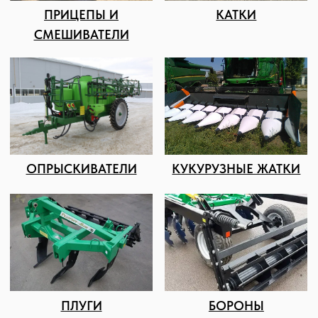
Сельхозтехника из России, Америки, Франции
для ЮГА от официального представителя
8 (8652) 64-10-67
для
запросов:
info26@kast26.ru