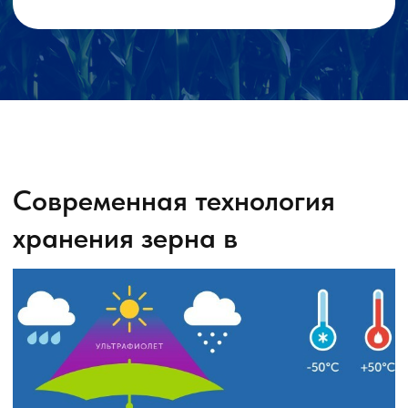
Как вы знаете, элеваторное хранение требует,
чтобы влажность зерна не выходила за
пределы ГОСТа. Если влажность больше, то
перед загрузкой в резервуары зерновые
подсушивают (за что тоже берут деньги). Это
плохая новость. А хорошая новость в том, что
в пластиковые рукава можно загружать зерно
влажностью выше ГОСТа (в зависимости от
температуры зерна). В таблице ниже, на
примере пшеницы показано, как долго может
храниться зерно при разных показателях
влажности и температуры (сроки хранения
указаны в месяцах).
Подбор оптимального
оборудования