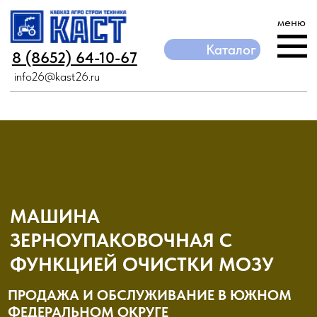
меню
Каталог
Каталог
8 (8652) 64-10-67
8 (8652) 64-10-67
info26@kast26.ru
info26@kast26.ru
МАШИНА
ЗЕРНОУПАКОВОЧНАЯ С
ФУНКЦИЕЙ ОЧИСТКИ МОЗУ
ПРОДАЖА И ОБСЛУЖИВАНИЕ В ЮЖНОМ
ФЕДЕРАЛЬНОМ ОКРУГЕ
ᐅ
Производительность до 350 тонн/ч
ᐅ
Сохранение зерна до 18 месяцев
ᐅ
При любых погодных условиях
ᐅ
Подбор оптимального оборудования