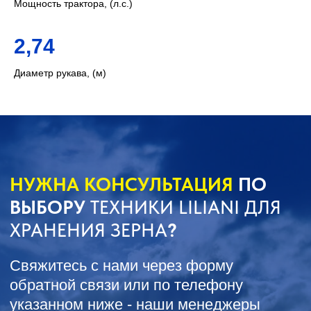
Мощность трактора, (л.с.)
2,74
Диаметр рукава, (м)
Герметичное хранение зерна:
Эта цель достигается путем создания внутри
пластикового рукава среды, где благодаря
процессу дыхания зерна, насекомых и
микроорганизмов меняется состав
атмосферы — снижается уровень кислорода
за счет его замещения углекислым газом. Так
как воздухообмен с внешней средой закрыт,
происходит консервация зерна в среде
углекислого газа, который является
идеальным натуральным консервантом. При
этом все насекомые и вредители погибают
уже через 10 дней.
Сферы применения:
• растениеводство — для хранения