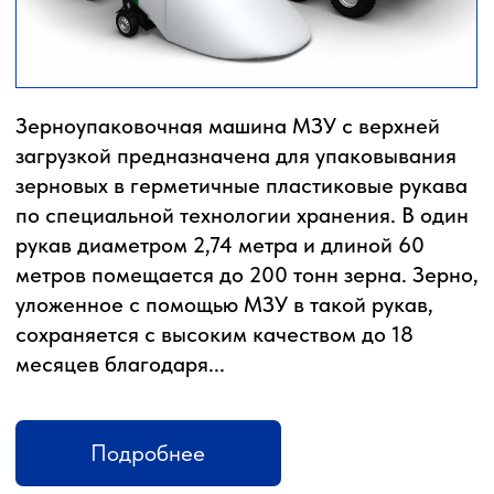
Глубокорыхлители
Дисковые бороны
Жатки
Подруливающие устройства
Почвообрабатывающая техника
Сеялки
Прицепные опрыскиватели
Распылители
Система контроля высева
Смешиватели
Техника для хранения зерна
Культиваторы
Культиваторы Радогост-Маш
Плуги чизельные Радогост-Маш
РЕМОНТ И ОБСЛУЖИВАНИЕ
Послеуборочная диагностика
Сервис