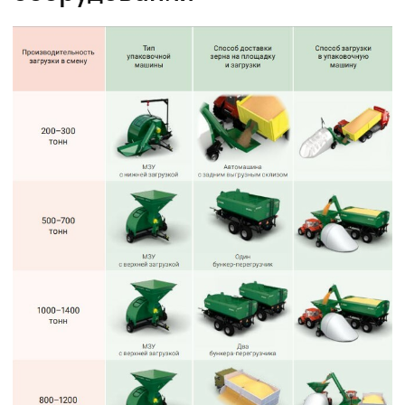
Подбор и обслуживание
сельхозтехники для Вас
8 (8652) 64-10-67
Телефон
info26@kast26.ru
E-mail
Получить консультацию
ИНН2635209129
ОГРН1152651008366
355035 г. Ставрополь, ул 4-ая
Промышленная,д 4 (2 этаж)