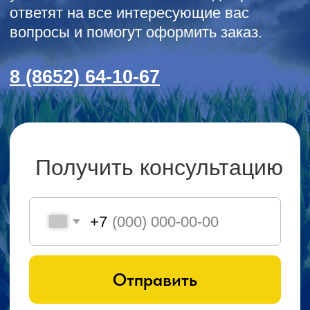
выращенного зерна;
• животноводство и птицеводство — создание
кормовой базы;
Подробнее
Возможность хранения
влажного зерна