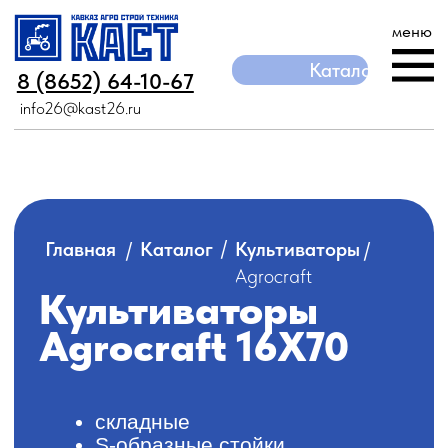
меню
Каталог
Каталог
8 (8652) 64-10-67
8 (8652) 64-10-67
info26@kast26.ru
info26@kast26.ru
/
/
/
Главная
Каталог
Культиваторы
Agrocraft
Культиваторы
Agrocraft 16Х70
складные
S-образные стойки
качественное семенное ложе
100% подрезание сорняков
высокое качество - 2 года
гарантии
Каталог
12Х45
12Х70