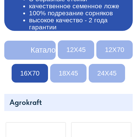
16Х70
18Х45
24Х45
Agrokraft