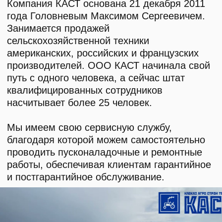
ИНН2635209129
ОГРН1152651008366
355035 г. Ставрополь, ул 4-ая
Промышленная,д 4 (2 этаж)