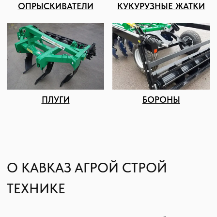
КОНТАКТЫ И АДРЕС
Подбор и обслуживание
сельхозтехники для Вас
8 (8652) 64-10-67
Телефон
info26@kast26.ru
E-mail
Получить консультацию