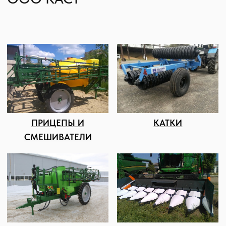
Компания КАСТ основана 21 декабря 2011
года Головневым Максимом Сергеевичем.
Занимается продажей
сельскохозяйственной техники
американских, российских и французских
производителей. ООО КАСТ начинала свой
путь с одного человека, а сейчас штат
квалифицированных сотрудников
насчитывает более 25 человек.
Мы имеем свою сервисную службу,
благодаря которой можем самостоятельно
проводить пусконаладочные и ремонтные
работы, обеспечивая клиентам гарантийное
и постгарантийное обслуживание.