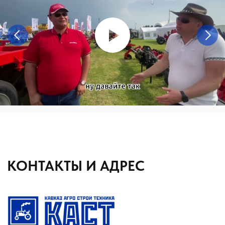
О КОМПАНИИ
КАТАЛОГ
Автомобильные перегрузчики
Агронавигаторы
Бортовые компьютеры
Бункеры-перегрузчики
Глубокорыхлители
Дисковые бороны
Жатки
Подруливающие устройства
Почвообрабатывающая техника
Сеялки
Прицепные опрыскиватели
Распылители
Система контроля высева
Смешиватели