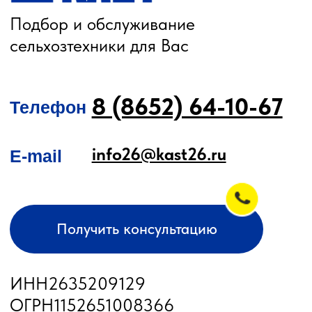
Техника для хранения зерна
Культиваторы
Культиваторы Радогост-Маш
Плуги чизельные Радогост-Маш
РЕМОНТ И ОБСЛУЖИВАНИЕ
Послеуборочная диагностика
Сервис
Гарантия
Опрыскиватели
Станции РТК
Насосы
Агронавигаторы
Оборудование норм вылива
Подруливающие устройства
Культиваторы
Переоборудование сеялок