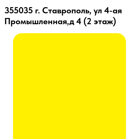
КАК КУПИТЬ
БЛОГ
КОНТАКТЫ
Лизинг
Сельхозтехника из России, Америки, Франции
для ЮГА от официального представителя
8 (8652) 64-10-67
для
запросов:
Каталог
info26@kast26.ru