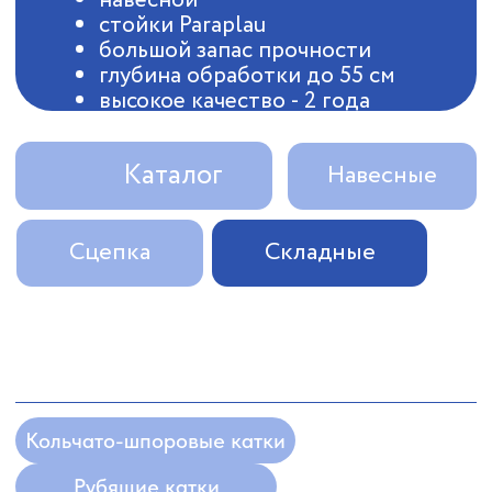
Сцепка
Складные
Кольчато-шпоровые катки
Рубящие катки
Кольчато-зубчатые катки
Водоналивные прицепные катки
РАДОГОСТ-МАШ