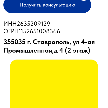
КОНТАКТЫ
КАК КУПИТЬ
БЛОГ
Лизинг
Сельхозтехника из России, Америки, Франции
для ЮГА от официального представителя
8 (8652) 64-10-67
для запросов:
Каталог
info26@kast26.ru