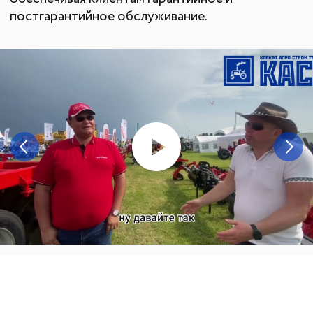
О КОМПАНИИ
КАТАЛОГ
Автомобильные перегрузчики
Агронавигаторы
Бортовые компьютеры
Бункеры-перегрузчики
Глубокорыхлители
Дисковые бороны
Жатки
Подруливающие устройства
Почвообрабатывающая техника
Сеялки
Прицепные опрыскиватели
Распылители
Система контроля высева
Смешиватели
Техника для хранения зерна