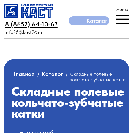
меню
Каталог
Каталог
8 (8652) 64-10-67
8 (8652) 64-10-67
info26@kast26.ru
info26@kast26.ru
/
/
Главная
Каталог
Складные полевые
кольчато-зубчатые катки
Складные полевые
кольчато-зубчатые
катки
навесной
стойки Paraplau
большой запас прочности
глубина обработки до 55 см
высокое качество - 2 года
гарантии
Каталог
Навесные