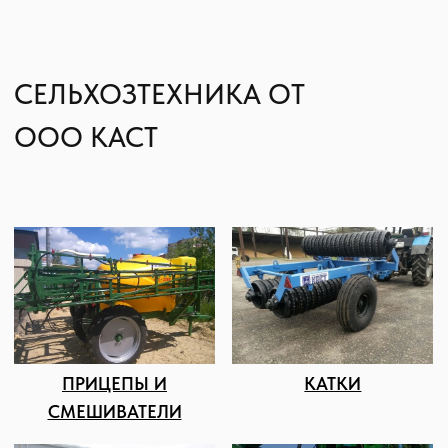
Занимается продажей сельскохозяйственной
техники американских, российских и
французских производителей. ООО КАСТ
начинала свой путь с одного человека, а сейчас
штат квалифицированных сотрудников
насчитывает более 25 человек.
Мы имеем свою сервисную службу, благодаря
которой можем самостоятельно проводить
пусконаладочные и ремонтные работы,
обеспечивая клиентам гарантийное и
постгарантийное обслуживание.