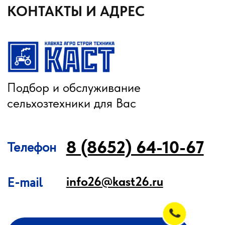
Культиваторы
Культиваторы Радогост-Маш
Плуги чизельные Радогост-Маш
РЕМОНТ И ОБСЛУЖИВАНИЕ
Послеуборочная диагностика
Сервис
Гарантия
Опрыскиватели
Станции РТК
Насосы
Агронавигаторы
Оборудование норм вылива
Подруливающие устройства
Культиваторы
Переоборудование сеялок