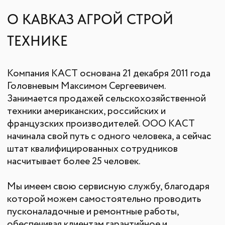
ИНН2635209129
ОГРН1152651008366
355035 г. Ставрополь, ул 4-ая
Промышленная,д 4 (2 этаж)