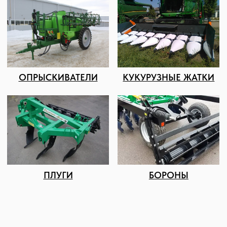
КОНТАКТЫ И АДРЕС
Подбор и обслуживание
сельхозтехники для Вас
8 (8652) 64-10-67
Телефон
info26@kast26.ru
E-mail
Получить консультацию